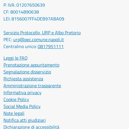
P. IVA: 01207650639
CF: 80014890638
LEI: 8156007FF4DEB97ABA09
Servizio Protocollo, URP e Albo Pretorio
PEC:
urp@pec.comune.napoli.it
Centralino unico:
0817951111
Leggi le FAQ
Prenotazione appuntamento
Segnalazione disservizio
Richiesta assistenza
Amministrazione trasparente
Informativa privacy
Cookie Policy
Social Media Policy
Note legali
Notifica atti giudiziari
Dichiarazione di accessibilità