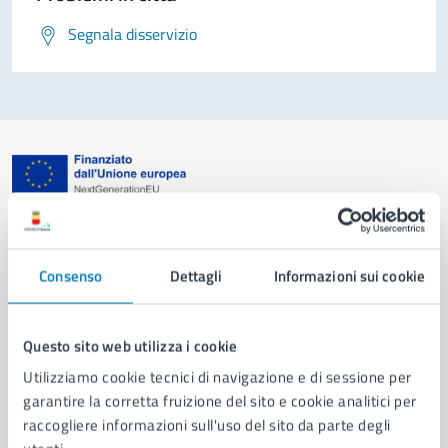
Segnala disservizio
Comune di Napoli
Consenso
Dettagli
Informazioni sui cookie
AMMINISTRAZIONE
Aree amministrative
Organi di governo
Questo sito web utilizza i cookie
Municipalità
Utilizziamo cookie tecnici di navigazione e di sessione per
Uffici
garantire la corretta fruizione del sito e cookie analitici per
Enti e fondazioni
raccogliere informazioni sull'uso del sito da parte degli
Politici