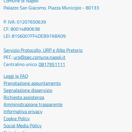
Comune di Napoli
Palazzo San Giacomo, Piazza Municipio - 80133
P. IVA: 01207650639
CF: 80014890638
LEI: 8156007FF4DEB97ABA09
Servizio Protocollo, URP e Albo Pretorio
PEC:
urp@pec.comune.napoli.it
Centralino unico:
0817951111
Leggi le FAQ
Prenotazione appuntamento
Segnalazione disservizio
Richiesta assistenza
Amministrazione trasparente
Informativa privacy
Cookie Policy
Social Media Policy