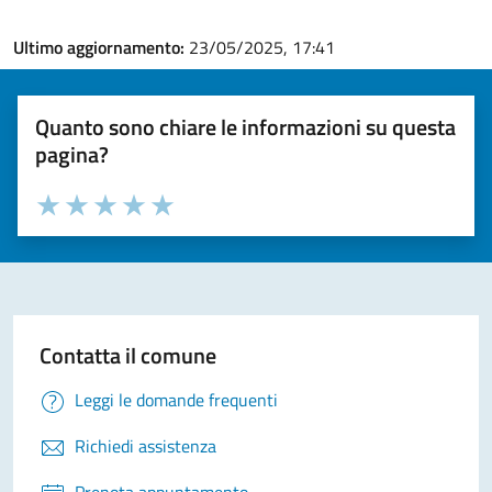
Ultimo aggiornamento:
23/05/2025, 17:41
Quanto sono chiare le informazioni su questa
pagina?
Valuta la chiarezza delle informazioni (da 1 a 5 stelle)
Seleziona il numero di stelle per valutare la chiarezza delle i
Valuta 1 stelle su 5
Valuta 2 stelle su 5
Valuta 3 stelle su 5
Valuta 4 stelle su 5
Valuta 5 stelle su 5
Contatta il comune
Leggi le domande frequenti
Richiedi assistenza