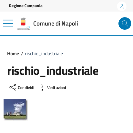
Vai ai contenuti
Vai al footer
Regione Campania
Comune di Napoli
Home
rischio_industriale
rischio_industriale
Condividi
Vedi azioni