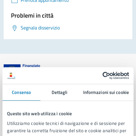
Prenota appuntamento
Problemi in città
Segnala disservizio
Comune di Napoli
Consenso
Dettagli
Informazioni sui cookie
AMMINISTRAZIONE
Questo sito web utilizza i cookie
Aree amministrative
Organi di governo
Utilizziamo cookie tecnici di navigazione e di sessione per
Municipalità
garantire la corretta fruizione del sito e cookie analitici per