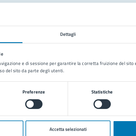
tatta il comune
Leggi le domande frequenti
Dettagli
Richiedi assistenza
ie
Prenota appuntamento
avigazione e di sessione per garantire la corretta fruizione del sito e
so del sito da parte degli utenti.
blemi in città
Segnala disservizio
Preferenze
Statistiche
Accetta selezionati
poli