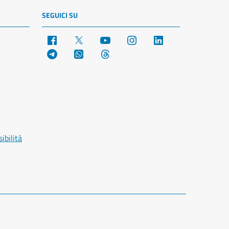
SEGUICI SU
Facebook
X
YouTube
Instagram
LinkedIn
Telegram
WhatsApp
Threads
ibilità