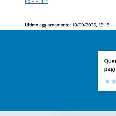
RICHIE_1-1
Ultimo aggiornamento:
18/09/2025, 15:15
Quan
pagi
Valuta la
Selezi
Valuta 
Val