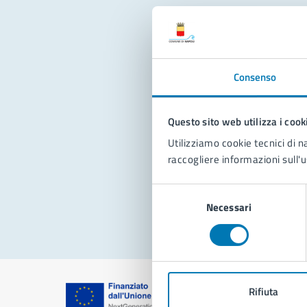
Con
Consenso
Questo sito web utilizza i cook
Utilizziamo cookie tecnici di n
raccogliere informazioni sull'u
Pro
Selezione
Necessari
del
consenso
Rifiuta
Comune di Na