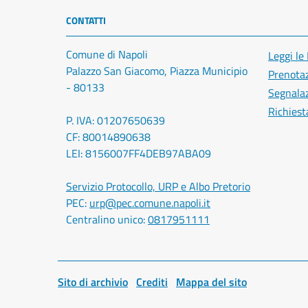
CONTATTI
Comune di Napoli
Leggi le
Palazzo San Giacomo, Piazza Municipio
Prenota
- 80133
Segnalaz
Richiest
P. IVA: 01207650639
CF: 80014890638
LEI: 8156007FF4DEB97ABA09
Servizio Protocollo, URP e Albo Pretorio
PEC:
urp@pec.comune.napoli.it
Centralino unico:
0817951111
Sito di archivio
Crediti
Mappa del sito