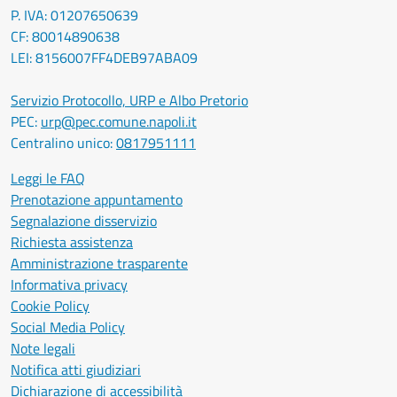
P. IVA: 01207650639
CF: 80014890638
LEI: 8156007FF4DEB97ABA09
Servizio Protocollo, URP e Albo Pretorio
PEC:
urp@pec.comune.napoli.it
Centralino unico:
0817951111
Leggi le FAQ
Prenotazione appuntamento
Segnalazione disservizio
Richiesta assistenza
Amministrazione trasparente
Informativa privacy
Cookie Policy
Social Media Policy
Note legali
Notifica atti giudiziari
Dichiarazione di accessibilità