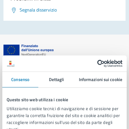
Segnala disservizio
Comune di Napoli
Consenso
Dettagli
Informazioni sui cookie
AMMINISTRAZIONE
Aree amministrative
Organi di governo
Questo sito web utilizza i cookie
Municipalità
Utilizziamo cookie tecnici di navigazione e di sessione per
Uffici
garantire la corretta fruizione del sito e cookie analitici per
Enti e fondazioni
raccogliere informazioni sull'uso del sito da parte degli
Politici