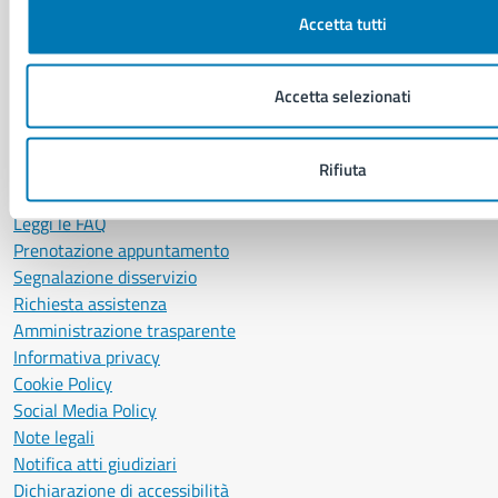
P. IVA: 01207650639
Accetta tutti
CF: 80014890638
LEI: 8156007FF4DEB97ABA09
Accetta selezionati
Servizio Protocollo, URP e Albo Pretorio
PEC:
urp@pec.comune.napoli.it
Rifiuta
Centralino unico:
0817951111
Leggi le FAQ
Prenotazione appuntamento
Segnalazione disservizio
Richiesta assistenza
Amministrazione trasparente
Informativa privacy
Cookie Policy
Social Media Policy
Note legali
Notifica atti giudiziari
Dichiarazione di accessibilità