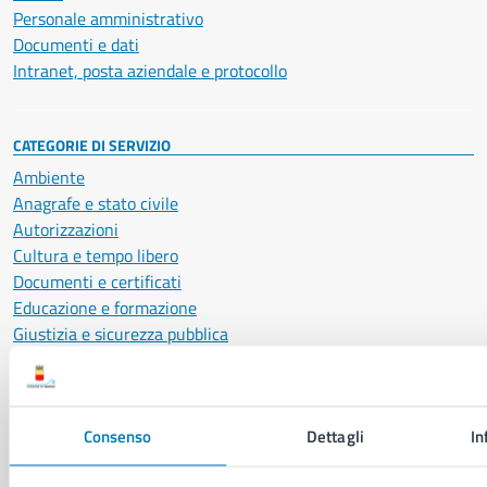
Personale amministrativo
Documenti e dati
Intranet, posta aziendale e protocollo
CATEGORIE DI SERVIZIO
Ambiente
Anagrafe e stato civile
Autorizzazioni
Cultura e tempo libero
Documenti e certificati
Educazione e formazione
Giustizia e sicurezza pubblica
Imprese e commercio
Salute, benessere e assistenza
Servizi Cimiteriali
Consenso
Dettagli
In
Vita lavorativa