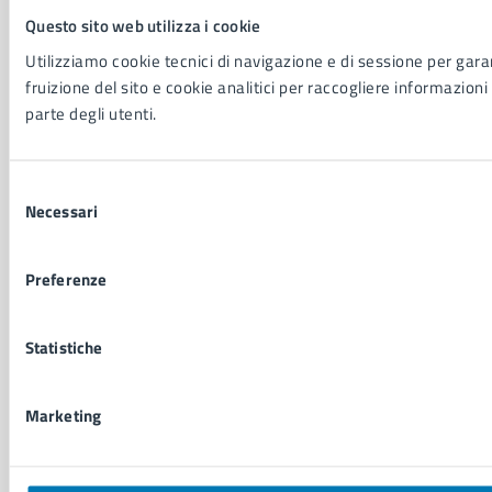
Questo sito web utilizza i cookie
NOVITÀ
Notizie
Utilizziamo cookie tecnici di navigazione e di sessione per garan
Avvisi
fruizione del sito e cookie analitici per raccogliere informazioni 
Comunicati
parte degli utenti.
Comunicati stampa della Giunta Comunale
Comunicati stampa del Consiglio Comunale
Selezione
Necessari
del
VIVERE IL COMUNE
consenso
Luoghi
Preferenze
Eventi
Elenco libri
Statistiche
CONTATTI
Marketing
Comune di Napoli
Palazzo San Giacomo, Piazza Municipio - 80133