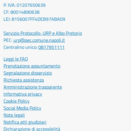
P. IVA: 01207650639
CF: 80014890638
LEI: 8156007FF4DEB97ABA09
Servizio Protocollo, URP e Albo Pretorio
PEC:
urp@pec.comune.napoli.it
Centralino unico:
0817951111
Leggi le FAQ
Prenotazione appuntamento
Segnalazione disservizio
Richiesta assistenza
Amministrazione trasparente
Informativa privacy
Cookie Policy
Social Media Policy
Note legali
Notifica atti giudiziari
Dichiarazione di accessibilità