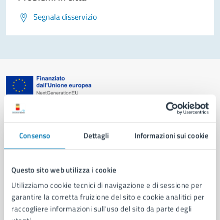
Segnala disservizio
Comune di Napoli
Consenso
Dettagli
Informazioni sui cookie
AMMINISTRAZIONE
Aree amministrative
Organi di governo
Questo sito web utilizza i cookie
Municipalità
Utilizziamo cookie tecnici di navigazione e di sessione per
Uffici
garantire la corretta fruizione del sito e cookie analitici per
Enti e fondazioni
raccogliere informazioni sull'uso del sito da parte degli
Politici