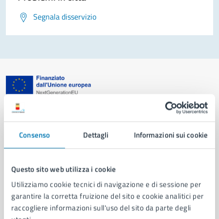
Segnala disservizio
Comune di Napoli
Consenso
Dettagli
Informazioni sui cookie
AMMINISTRAZIONE
Aree amministrative
Organi di governo
Questo sito web utilizza i cookie
Municipalità
Utilizziamo cookie tecnici di navigazione e di sessione per
Uffici
garantire la corretta fruizione del sito e cookie analitici per
Enti e fondazioni
raccogliere informazioni sull'uso del sito da parte degli
Politici