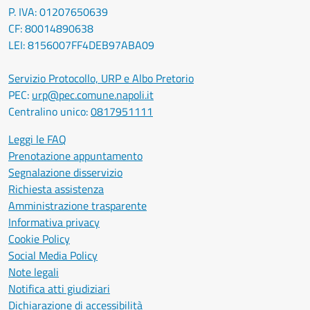
P. IVA: 01207650639
CF: 80014890638
LEI: 8156007FF4DEB97ABA09
Servizio Protocollo, URP e Albo Pretorio
PEC:
urp@pec.comune.napoli.it
Centralino unico:
0817951111
Leggi le FAQ
Prenotazione appuntamento
Segnalazione disservizio
Richiesta assistenza
Amministrazione trasparente
Informativa privacy
Cookie Policy
Social Media Policy
Note legali
Notifica atti giudiziari
Dichiarazione di accessibilità