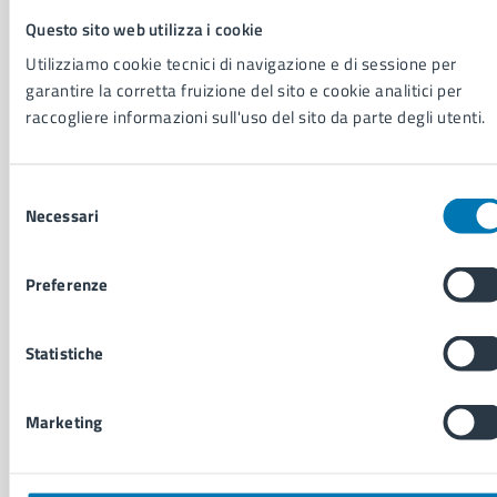
Politici
Questo sito web utilizza i cookie
Personale amministrativo
Utilizziamo cookie tecnici di navigazione e di sessione per
Documenti e dati
garantire la corretta fruizione del sito e cookie analitici per
Intranet, posta aziendale e protocollo
raccogliere informazioni sull'uso del sito da parte degli utenti.
CATEGORIE DI SERVIZIO
Selezione
Ambiente
Necessari
del
Anagrafe e stato civile
consenso
Autorizzazioni
Preferenze
Cultura e tempo libero
Documenti e certificati
Educazione e formazione
Statistiche
Giustizia e sicurezza pubblica
Imprese e commercio
Salute, benessere e assistenza
Marketing
Servizi Cimiteriali
Vita lavorativa