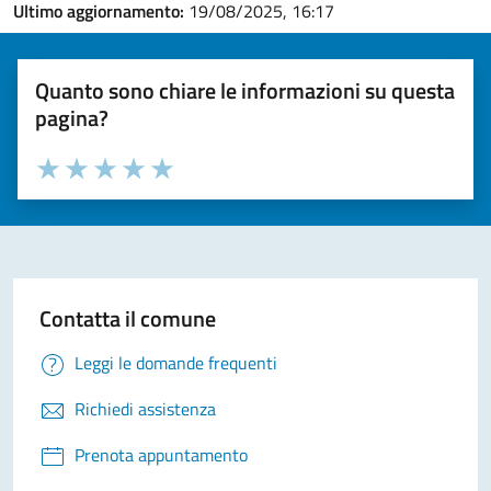
Ultimo aggiornamento:
19/08/2025, 16:17
Quanto sono chiare le informazioni su questa
pagina?
Valuta la chiarezza delle informazioni (da 1 a 5 stelle)
Seleziona il numero di stelle per valutare la chiarezza delle i
Valuta 1 stelle su 5
Valuta 2 stelle su 5
Valuta 3 stelle su 5
Valuta 4 stelle su 5
Valuta 5 stelle su 5
Contatta il comune
Leggi le domande frequenti
Richiedi assistenza
Prenota appuntamento