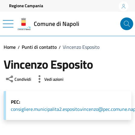
Vai ai contenuti
Vai al footer
Regione Campania
Comune di Napoli
Home
Punti di contatto
Vincenzo Esposito
Vincenzo Esposito
Condividi
Vedi azioni
PEC:
consigliere.municipalita2.esposito.vincenzo@pec.comune.napo