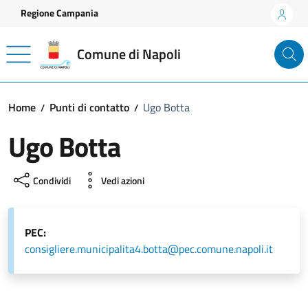
Vai ai contenuti
Vai al footer
Regione Campania
Comune di Napoli
Home
Punti di contatto
Ugo Botta
Ugo Botta
Condividi
Vedi azioni
PEC:
consigliere.municipalita4.botta@pec.comune.napoli.it