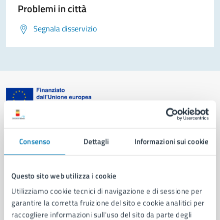
Problemi in città
Segnala disservizio
Comune di Napoli
Consenso
Dettagli
Informazioni sui cookie
AMMINISTRAZIONE
Aree amministrative
Questo sito web utilizza i cookie
Organi di governo
Utilizziamo cookie tecnici di navigazione e di sessione per
Municipalità
garantire la corretta fruizione del sito e cookie analitici per
Uffici
raccogliere informazioni sull'uso del sito da parte degli
Enti e fondazioni