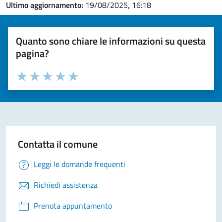
Ultimo aggiornamento:
19/08/2025, 16:18
Quanto sono chiare le informazioni su questa
pagina?
Valuta la chiarezza delle informazioni (da 1 a 5 stelle)
Seleziona il numero di stelle per valutare la chiarezza delle i
Valuta 1 stelle su 5
Valuta 2 stelle su 5
Valuta 3 stelle su 5
Valuta 4 stelle su 5
Valuta 5 stelle su 5
Contatta il comune
Leggi le domande frequenti
Richiedi assistenza
Prenota appuntamento