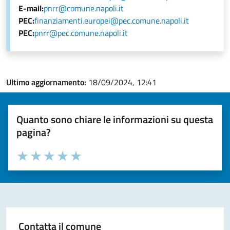
E-mail:
pnrr@comune.napoli.it
PEC:
finanziamenti.europei@pec.comune.napoli.it
PEC:
pnrr@pec.comune.napoli.it
Ultimo aggiornamento:
18/09/2024, 12:41
Quanto sono chiare le informazioni su questa
pagina?
Valuta la chiarezza delle informazioni (da 1 a 5 stelle)
Seleziona il numero di stelle per valutare la chiarezza delle i
Valuta 1 stelle su 5
Valuta 2 stelle su 5
Valuta 3 stelle su 5
Valuta 4 stelle su 5
Valuta 5 stelle su 5
Contatta il comune