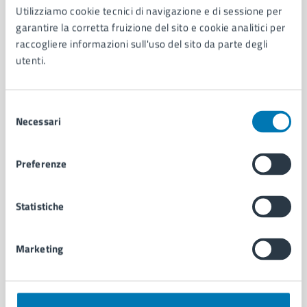
Utilizziamo cookie tecnici di navigazione e di sessione per
AMMINISTRAZIONE
garantire la corretta fruizione del sito e cookie analitici per
Aree amministrative
raccogliere informazioni sull'uso del sito da parte degli
Organi di governo
utenti.
Municipalità
Uffici
Enti e fondazioni
Selezione
Politici
Necessari
del
Personale amministrativo
consenso
Documenti e dati
Intranet, posta aziendale e protocollo
Preferenze
Statistiche
CATEGORIE DI SERVIZIO
Ambiente
Anagrafe e stato civile
Marketing
Autorizzazioni
Cultura e tempo libero
Documenti e certificati