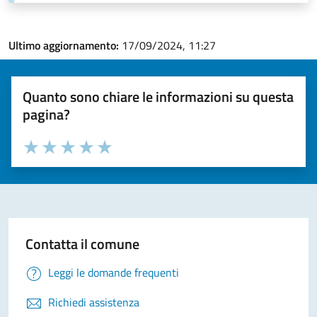
Ultimo aggiornamento:
17/09/2024, 11:27
Quanto sono chiare le informazioni su questa
pagina?
Valuta la chiarezza delle informazioni (da 1 a 5 stelle)
Seleziona il numero di stelle per valutare la chiarezza delle i
Valuta 1 stelle su 5
Valuta 2 stelle su 5
Valuta 3 stelle su 5
Valuta 4 stelle su 5
Valuta 5 stelle su 5
Contatta il comune
Leggi le domande frequenti
Richiedi assistenza