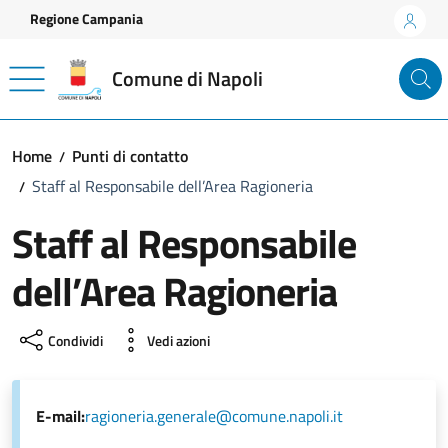
Vai ai contenuti
Vai al footer
Regione Campania
Comune di Napoli
Home
Punti di contatto
Staff al Responsabile dell’Area Ragioneria
Staff al Responsabile
dell’Area Ragioneria
Condividi
Vedi azioni
E-mail:
ragioneria.generale@comune.napoli.it