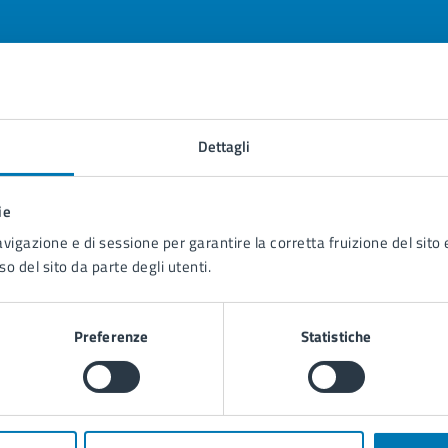
tatta il comune
Dettagli
Leggi le domande frequenti
ie
Richiedi assistenza
avigazione e di sessione per garantire la corretta fruizione del sito e
Prenota appuntamento
so del sito da parte degli utenti.
blemi in città
Preferenze
Statistiche
Segnala disservizio