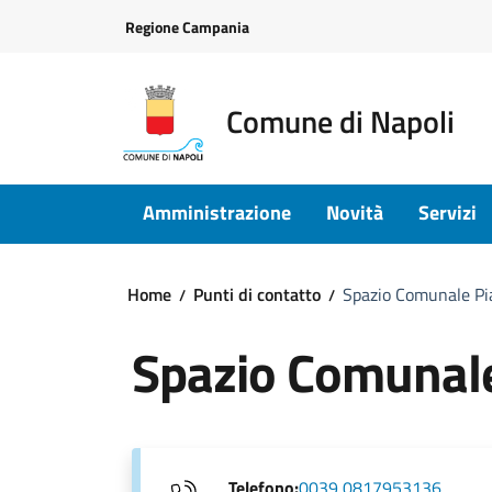
Vai ai contenuti
Vai al footer
Regione Campania
Comune di Napoli
Amministrazione
Novità
Servizi
Home
Punti di contatto
Spazio Comunale Pia
Spazio Comunale
Telefono:
0039 0817953136