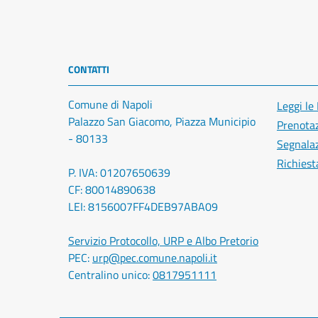
CONTATTI
Comune di Napoli
Leggi le
Palazzo San Giacomo, Piazza Municipio
Prenota
- 80133
Segnalaz
Richiest
P. IVA: 01207650639
CF: 80014890638
LEI: 8156007FF4DEB97ABA09
Servizio Protocollo, URP e Albo Pretorio
PEC:
urp@pec.comune.napoli.it
Centralino unico:
0817951111