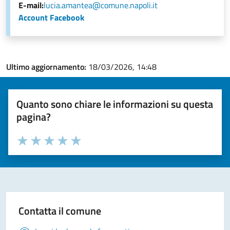
E-mail:
lucia.amantea@comune.napoli.it
Account Facebook
Ultimo aggiornamento:
18/03/2026, 14:48
Quanto sono chiare le informazioni su questa
pagina?
Valuta la chiarezza delle informazioni (da 1 a 5 stelle)
Seleziona il numero di stelle per valutare la chiarezza delle i
Valuta 1 stelle su 5
Valuta 2 stelle su 5
Valuta 3 stelle su 5
Valuta 4 stelle su 5
Valuta 5 stelle su 5
Contatta il comune