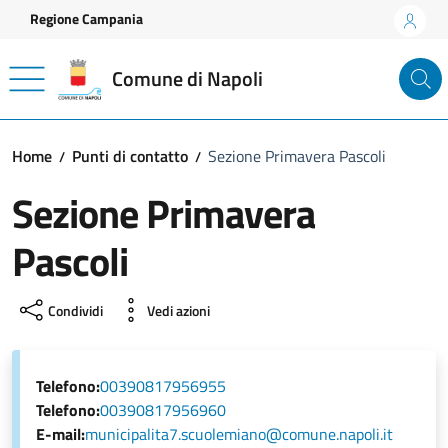
Vai ai contenuti
Vai al footer
Regione Campania
Comune di Napoli
Home
Punti di contatto
Sezione Primavera Pascoli
Sezione Primavera
Pascoli
Condividi
Vedi azioni
Telefono:
00390817956955
Telefono:
00390817956960
E-mail:
municipalita7.scuolemiano@comune.napoli.it