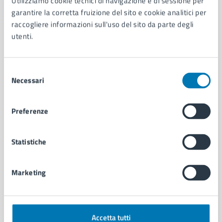
Utilizziamo cookie tecnici di navigazione e di sessione per
Aree amministrative
garantire la corretta fruizione del sito e cookie analitici per
Organi di governo
raccogliere informazioni sull'uso del sito da parte degli
Municipalità
utenti.
Uffici
Enti e fondazioni
Politici
Selezione
Personale amministrativo
Necessari
del
Documenti e dati
consenso
Intranet, posta aziendale e protocollo
Preferenze
CATEGORIE DI SERVIZIO
Statistiche
Ambiente
Anagrafe e stato civile
Marketing
Autorizzazioni
Cultura e tempo libero
Documenti e certificati
Educazione e formazione
Accetta tutti