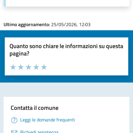
Ultimo aggiornamento:
25/05/2026, 12:03
Quanto sono chiare le informazioni su questa
pagina?
Valuta la chiarezza delle informazioni (da 1 a 5 stelle)
Seleziona il numero di stelle per valutare la chiarezza delle i
Valuta 1 stelle su 5
Valuta 2 stelle su 5
Valuta 3 stelle su 5
Valuta 4 stelle su 5
Valuta 5 stelle su 5
Contatta il comune
Leggi le domande frequenti
Richiedi assistenza