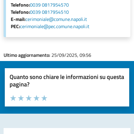
Telefono:
0039 0817954570
Telefono:
0039 0817954510
E-mail:
cerimoniale@comune.napoli.it
PEC:
cerimoniale@pec.comune.napoli.it
Ultimo aggiornamento:
25/09/2025, 09:56
Quanto sono chiare le informazioni su questa
pagina?
Valuta la chiarezza delle informazioni (da 1 a 5 stelle)
Seleziona il numero di stelle per valutare la chiarezza delle i
Valuta 1 stelle su 5
Valuta 2 stelle su 5
Valuta 3 stelle su 5
Valuta 4 stelle su 5
Valuta 5 stelle su 5