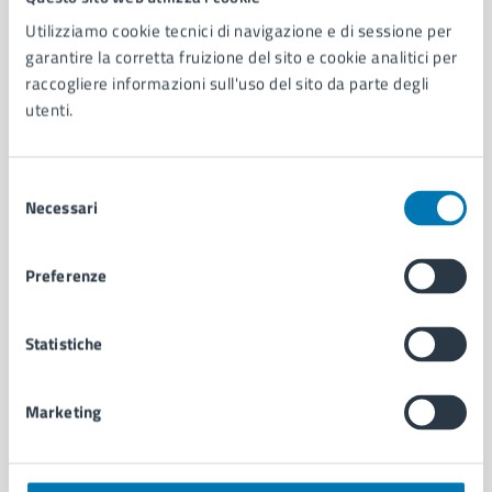
Utilizziamo cookie tecnici di navigazione e di sessione per
AMMINISTRAZIONE
garantire la corretta fruizione del sito e cookie analitici per
Aree amministrative
raccogliere informazioni sull'uso del sito da parte degli
Organi di governo
utenti.
Municipalità
Uffici
Enti e fondazioni
Selezione
Necessari
Politici
del
Personale amministrativo
consenso
Documenti e dati
Preferenze
Intranet, posta aziendale e protocollo
Statistiche
CATEGORIE DI SERVIZIO
Ambiente
Marketing
Anagrafe e stato civile
Autorizzazioni
Cultura e tempo libero