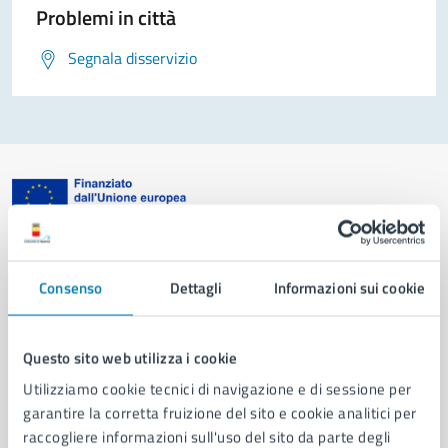
Problemi in città
Segnala disservizio
Comune di Napoli
Consenso
Dettagli
Informazioni sui cookie
AMMINISTRAZIONE
Aree amministrative
Questo sito web utilizza i cookie
Organi di governo
Utilizziamo cookie tecnici di navigazione e di sessione per
Municipalità
garantire la corretta fruizione del sito e cookie analitici per
Uffici
raccogliere informazioni sull'uso del sito da parte degli
Enti e fondazioni