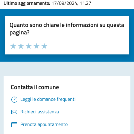
Ultimo aggiornamento:
17/09/2024, 11:27
Quanto sono chiare le informazioni su questa
pagina?
Valuta la chiarezza delle informazioni (da 1 a 5 stelle)
Seleziona il numero di stelle per valutare la chiarezza delle i
Valuta 1 stelle su 5
Valuta 2 stelle su 5
Valuta 3 stelle su 5
Valuta 4 stelle su 5
Valuta 5 stelle su 5
Contatta il comune
Leggi le domande frequenti
Richiedi assistenza
Prenota appuntamento