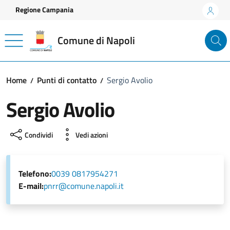
Vai ai contenuti
Vai al footer
Regione Campania
Comune di Napoli
Home
Punti di contatto
Sergio Avolio
Sergio Avolio
Condividi
Vedi azioni
Telefono:
0039 0817954271
E-mail:
pnrr@comune.napoli.it