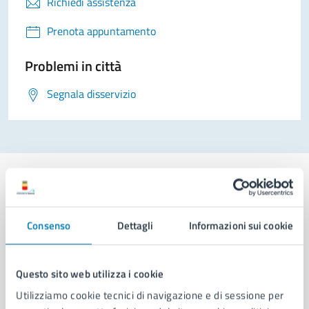
Richiedi assistenza
Prenota appuntamento
Problemi in città
Segnala disservizio
Comune di Napoli
Consenso
Dettagli
Informazioni sui cookie
AMMINISTRAZIONE
Questo sito web utilizza i cookie
Aree amministrative
Utilizziamo cookie tecnici di navigazione e di sessione per
Organi di governo