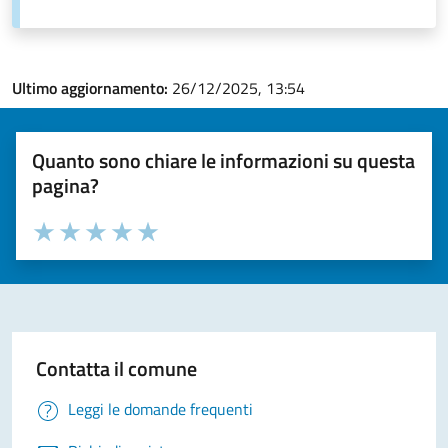
Ultimo aggiornamento:
26/12/2025, 13:54
Quanto sono chiare le informazioni su questa
pagina?
Valuta la chiarezza delle informazioni (da 1 a 5 stelle)
Seleziona il numero di stelle per valutare la chiarezza delle i
Valuta 1 stelle su 5
Valuta 2 stelle su 5
Valuta 3 stelle su 5
Valuta 4 stelle su 5
Valuta 5 stelle su 5
Contatta il comune
Leggi le domande frequenti