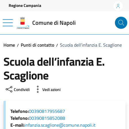
Vai ai contenuti
Vai al footer
Regione Campania
Comune di Napoli
Home
Punti di contatto
Scuola dell’infanzia E. Scaglione
Scuola dell’infanzia E.
Scaglione
Condividi
Vedi azioni
Telefono:
00390817955687
Telefono:
00390815852088
E-mail:
infanzia.scaglione@comune.napoli.it