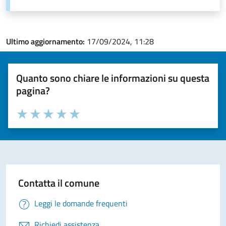
Ultimo aggiornamento:
17/09/2024, 11:28
Quanto sono chiare le informazioni su questa
pagina?
Valuta la chiarezza delle informazioni (da 1 a 5 stelle)
Seleziona il numero di stelle per valutare la chiarezza delle i
Valuta 1 stelle su 5
Valuta 2 stelle su 5
Valuta 3 stelle su 5
Valuta 4 stelle su 5
Valuta 5 stelle su 5
Contatta il comune
Leggi le domande frequenti
Richiedi assistenza