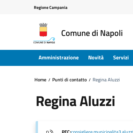
Vai ai contenuti
Vai al footer
Regione Campania
Comune di Napoli
Amministrazione
Novità
Servizi
Home
Punti di contatto
Regina Aluzzi
Regina Aluzzi
PEC:
consigliere.municipalita3.aluz