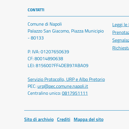
CONTATTI
Comune di Napoli
Leggi le
Palazzo San Giacomo, Piazza Municipio
Prenota
- 80133
Segnalaz
Richiest
P. IVA: 01207650639
CF: 80014890638
LEI: 8156007FF4DEB97ABA09
Servizio Protocollo, URP e Albo Pretorio
PEC:
urp@pec.comune.napoli.it
Centralino unico:
0817951111
Sito di archivio
Crediti
Mappa del sito