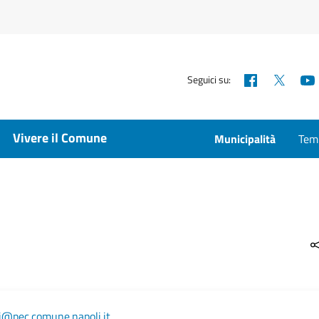
Facebook
X
Seguici su:
Vivere il Comune
Municipalità
Temp
zi@pec.comune.napoli.it