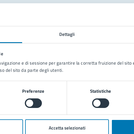
tatta il comune
Dettagli
Leggi le domande frequenti
Richiedi assistenza
ie
Prenota appuntamento
avigazione e di sessione per garantire la corretta fruizione del sito e
so del sito da parte degli utenti.
blemi in città
Segnala disservizio
Preferenze
Statistiche
Accetta selezionati
poli