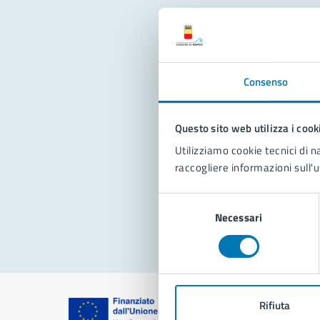
Con
Consenso
Questo sito web utilizza i cook
Utilizziamo cookie tecnici di n
raccogliere informazioni sull'u
Pro
Selezione
Necessari
del
consenso
Rifiuta
Comune di Na