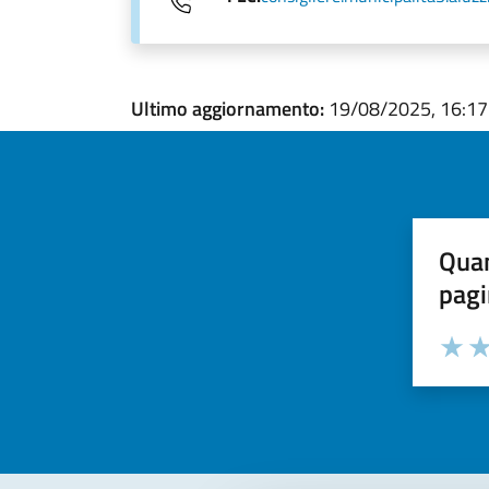
Ultimo aggiornamento:
19/08/2025, 16:17
Quan
pagi
Valuta la
Selezi
Valuta 
Val