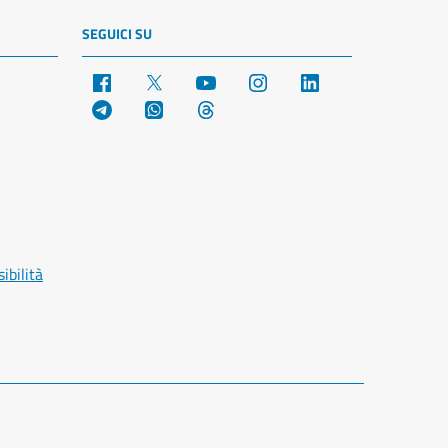
SEGUICI SU
Facebook
X
YouTube
Instagram
LinkedIn
Telegram
WhatsApp
Threads
ibilità