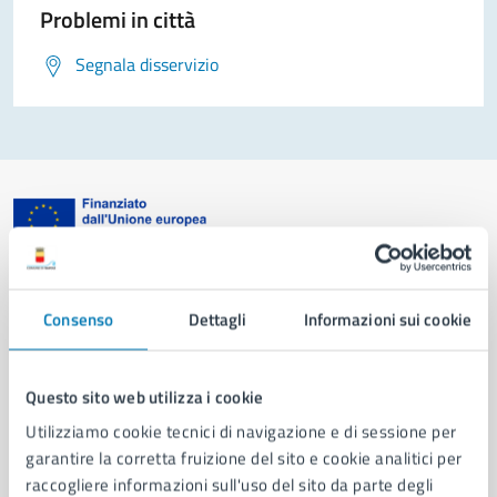
Problemi in città
Segnala disservizio
Comune di Napoli
Consenso
Dettagli
Informazioni sui cookie
AMMINISTRAZIONE
Aree amministrative
Questo sito web utilizza i cookie
Organi di governo
Utilizziamo cookie tecnici di navigazione e di sessione per
Municipalità
garantire la corretta fruizione del sito e cookie analitici per
Uffici
raccogliere informazioni sull'uso del sito da parte degli
Enti e fondazioni