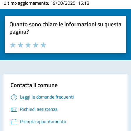
Ultimo aggiornamento:
19/08/2025, 16:18
Quanto sono chiare le informazioni su questa
pagina?
Valuta la chiarezza delle informazioni (da 1 a 5 stelle)
Seleziona il numero di stelle per valutare la chiarezza delle i
Valuta 1 stelle su 5
Valuta 2 stelle su 5
Valuta 3 stelle su 5
Valuta 4 stelle su 5
Valuta 5 stelle su 5
Contatta il comune
Leggi le domande frequenti
Richiedi assistenza
Prenota appuntamento