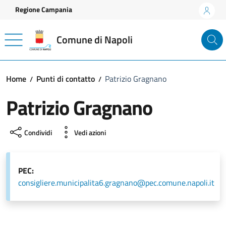
Vai ai contenuti
Vai al footer
Regione Campania
Comune di Napoli
Home
Punti di contatto
Patrizio Gragnano
Patrizio Gragnano
Condividi
Vedi azioni
PEC:
consigliere.municipalita6.gragnano@pec.comune.napoli.it