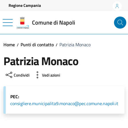
Vai ai contenuti
Vai al footer
Regione Campania
Comune di Napoli
Home
Punti di contatto
Patrizia Monaco
Patrizia Monaco
Condividi
Vedi azioni
PEC:
consigliere.municipalita9.monaco@pec.comune.napoli.it