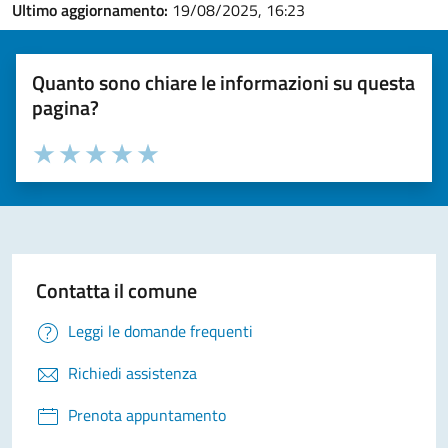
Ultimo aggiornamento:
19/08/2025, 16:23
Quanto sono chiare le informazioni su questa
pagina?
Valuta la chiarezza delle informazioni (da 1 a 5 stelle)
Seleziona il numero di stelle per valutare la chiarezza delle i
Valuta 1 stelle su 5
Valuta 2 stelle su 5
Valuta 3 stelle su 5
Valuta 4 stelle su 5
Valuta 5 stelle su 5
Contatta il comune
Leggi le domande frequenti
Richiedi assistenza
Prenota appuntamento