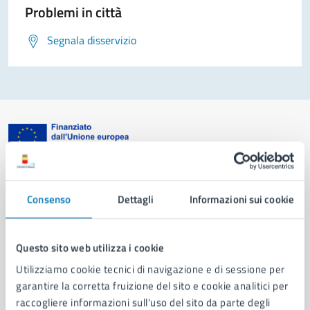
Problemi in città
Segnala disservizio
Comune di Napoli
Consenso
Dettagli
Informazioni sui cookie
AMMINISTRAZIONE
Aree amministrative
Questo sito web utilizza i cookie
Organi di governo
Utilizziamo cookie tecnici di navigazione e di sessione per
Municipalità
garantire la corretta fruizione del sito e cookie analitici per
Uffici
raccogliere informazioni sull'uso del sito da parte degli
Enti e fondazioni