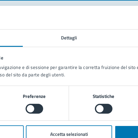
tatta il comune
Dettagli
Leggi le domande frequenti
Richiedi assistenza
ie
Prenota appuntamento
avigazione e di sessione per garantire la corretta fruizione del sito e
so del sito da parte degli utenti.
blemi in città
Segnala disservizio
Preferenze
Statistiche
Accetta selezionati