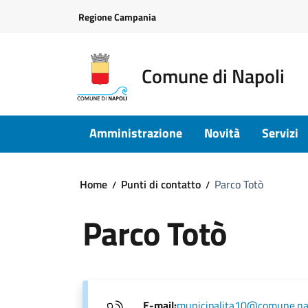
Vai ai contenuti
Vai al footer
Regione Campania
Comune di Napoli
Amministrazione
Novità
Servizi
Home
Punti di contatto
Parco Totò
Parco Totò
E-mail:
municipalita10@comune.nap