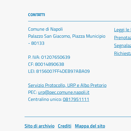
CONTATTI
Comune di Napoli
Leggi le
Palazzo San Giacomo, Piazza Municipio
Prenota
- 80133
Segnalaz
Richiest
P. IVA: 01207650639
CF: 80014890638
LEI: 8156007FF4DEB97ABA09
Servizio Protocollo, URP e Albo Pretorio
PEC:
urp@pec.comune.napoli.it
Centralino unico:
0817951111
Sito di archivio
Crediti
Mappa del sito