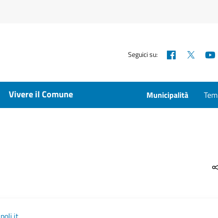
Facebook
X
Seguici su:
Vivere il Comune
Municipalità
Temp
oli.it