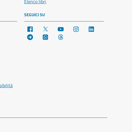
Elenco libri
SEGUICI SU
Facebook
X
YouTube
Instagram
LinkedIn
Telegram
WhatsApp
Threads
ibilità