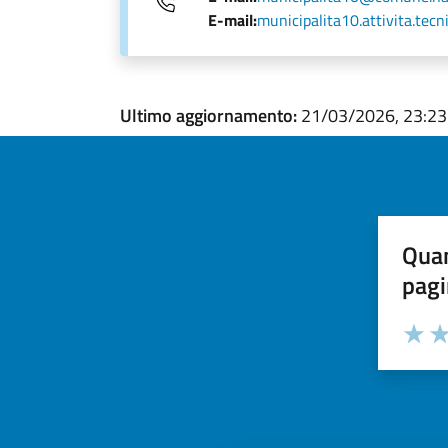
E-mail:
municipalita10.attivita.tec
Ultimo aggiornamento:
21/03/2026, 23:23
Quan
pagi
Valuta la
Selezi
Valuta 
Val