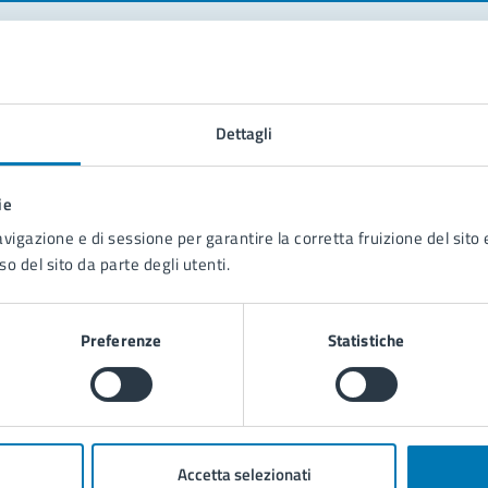
tatta il comune
Dettagli
Leggi le domande frequenti
Richiedi assistenza
ie
Prenota appuntamento
avigazione e di sessione per garantire la corretta fruizione del sito e
so del sito da parte degli utenti.
blemi in città
Segnala disservizio
Preferenze
Statistiche
Accetta selezionati