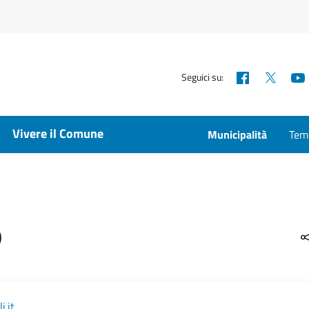
Facebook
X
Seguici su:
Vivere il Comune
Municipalità
Temp
o
.it