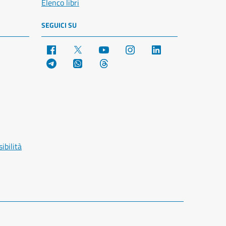
Elenco libri
SEGUICI SU
Facebook
X
YouTube
Instagram
LinkedIn
Telegram
WhatsApp
Threads
ibilità