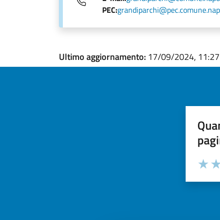
PEC:
grandiparchi@pec.comune.napo
Ultimo aggiornamento:
17/09/2024, 11:27
Quan
pagi
Valuta la
Selezi
Valuta 
Val