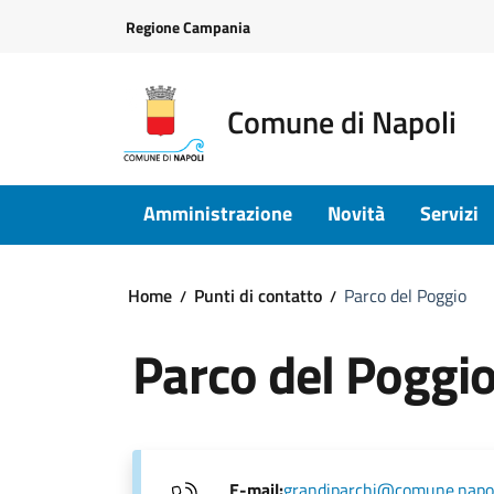
Vai ai contenuti
Vai al footer
Regione Campania
Comune di Napoli
Amministrazione
Novità
Servizi
Home
Punti di contatto
Parco del Poggio
Parco del Poggi
E-mail:
grandiparchi@comune.napoli