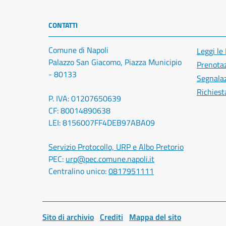
CONTATTI
Comune di Napoli
Leggi le
Palazzo San Giacomo, Piazza Municipio
Prenota
- 80133
Segnalaz
Richiest
P. IVA: 01207650639
CF: 80014890638
LEI: 8156007FF4DEB97ABA09
Servizio Protocollo, URP e Albo Pretorio
PEC:
urp@pec.comune.napoli.it
Centralino unico:
0817951111
Sito di archivio
Crediti
Mappa del sito