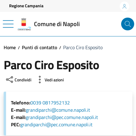
Vai ai contenuti
Vai al footer
Regione Campania
Comune di Napoli
Home
Punti di contatto
Parco Ciro Esposito
Parco Ciro Esposito
Condividi
Vedi azioni
Telefono:
0039 0817952132
E-mail:
grandiparchi@comune.napoli.it
E-mail:
grandiparchi@pec.comune.napoli.it
PEC:
grandiparchi@pec.comune.napoli.it