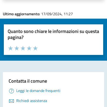
Ultimo aggiornamento:
17/09/2024, 11:27
Quanto sono chiare le informazioni su questa
pagina?
Valuta la chiarezza delle informazioni (da 1 a 5 stelle)
Seleziona il numero di stelle per valutare la chiarezza delle i
Valuta 1 stelle su 5
Valuta 2 stelle su 5
Valuta 3 stelle su 5
Valuta 4 stelle su 5
Valuta 5 stelle su 5
Contatta il comune
Leggi le domande frequenti
Richiedi assistenza