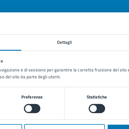
tatta il comune
Dettagli
Leggi le domande frequenti
ie
Richiedi assistenza
avigazione e di sessione per garantire la corretta fruizione del sito e
Prenota appuntamento
so del sito da parte degli utenti.
blemi in città
Preferenze
Statistiche
Segnala disservizio