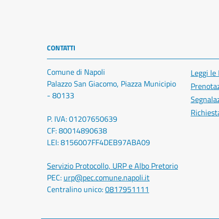
CONTATTI
Comune di Napoli
Leggi le
Palazzo San Giacomo, Piazza Municipio
Prenota
- 80133
Segnalaz
Richiest
P. IVA: 01207650639
CF: 80014890638
LEI: 8156007FF4DEB97ABA09
Servizio Protocollo, URP e Albo Pretorio
PEC:
urp@pec.comune.napoli.it
Centralino unico:
0817951111