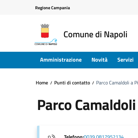
Vai ai contenuti
Vai al footer
Regione Campania
Comune di Napoli
Amministrazione
Novità
Servizi
Home
Punti di contatto
Parco Camaldoli a P
Parco Camaldoli
Telefono:
0039 0817952134