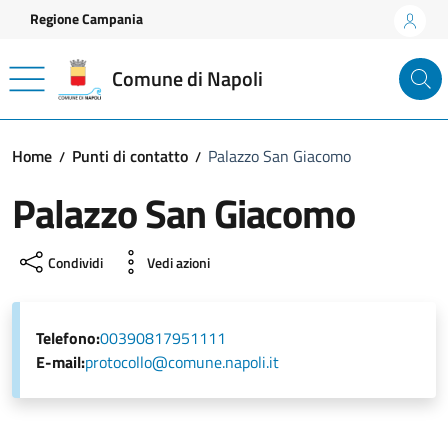
Vai ai contenuti
Vai al footer
Regione Campania
Comune di Napoli
Home
Punti di contatto
Palazzo San Giacomo
Palazzo San Giacomo
Condividi
Vedi azioni
Telefono:
00390817951111
E-mail:
protocollo@comune.napoli.it