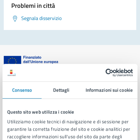
Problemi in città
Segnala disservizio
Comune di Napoli
Consenso
Dettagli
Informazioni sui cookie
AMMINISTRAZIONE
Aree amministrative
Questo sito web utilizza i cookie
Organi di governo
Utilizziamo cookie tecnici di navigazione e di sessione per
Municipalità
garantire la corretta fruizione del sito e cookie analitici per
Uffici
raccogliere informazioni sull'uso del sito da parte degli
Enti e fondazioni