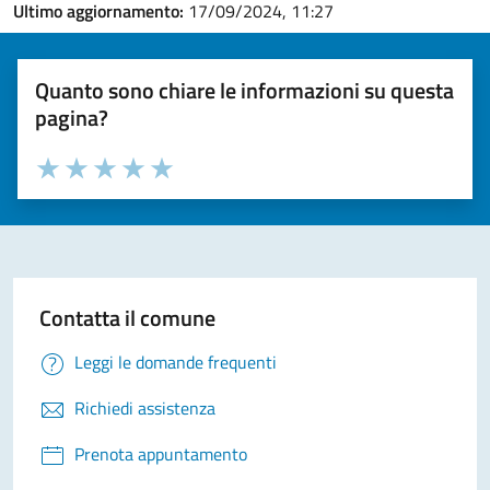
Ultimo aggiornamento:
17/09/2024, 11:27
Quanto sono chiare le informazioni su questa
pagina?
Valuta la chiarezza delle informazioni (da 1 a 5 stelle)
Seleziona il numero di stelle per valutare la chiarezza delle i
Valuta 1 stelle su 5
Valuta 2 stelle su 5
Valuta 3 stelle su 5
Valuta 4 stelle su 5
Valuta 5 stelle su 5
Contatta il comune
Leggi le domande frequenti
Richiedi assistenza
Prenota appuntamento