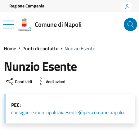
Vai ai contenuti
Vai al footer
Regione Campania
Comune di Napoli
Home
Punti di contatto
Nunzio Esente
Nunzio Esente
Condividi
Vedi azioni
PEC:
consigliere.municipalita4.esente@pec.comune.napoli.it