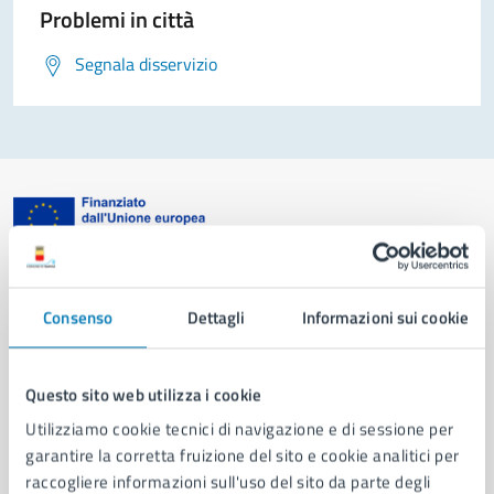
Problemi in città
Segnala disservizio
Comune di Napoli
Consenso
Dettagli
Informazioni sui cookie
AMMINISTRAZIONE
Aree amministrative
Questo sito web utilizza i cookie
Organi di governo
Utilizziamo cookie tecnici di navigazione e di sessione per
Municipalità
garantire la corretta fruizione del sito e cookie analitici per
Uffici
raccogliere informazioni sull'uso del sito da parte degli
Enti e fondazioni