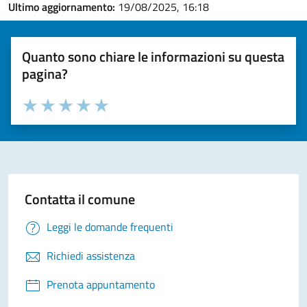
Ultimo aggiornamento:
19/08/2025, 16:18
Quanto sono chiare le informazioni su questa
pagina?
Valuta la chiarezza delle informazioni (da 1 a 5 stelle)
Seleziona il numero di stelle per valutare la chiarezza delle i
Valuta 1 stelle su 5
Valuta 2 stelle su 5
Valuta 3 stelle su 5
Valuta 4 stelle su 5
Valuta 5 stelle su 5
Contatta il comune
Leggi le domande frequenti
Richiedi assistenza
Prenota appuntamento