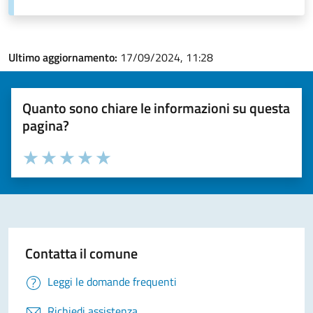
Ultimo aggiornamento:
17/09/2024, 11:28
Quanto sono chiare le informazioni su questa
pagina?
Valuta la chiarezza delle informazioni (da 1 a 5 stelle)
Seleziona il numero di stelle per valutare la chiarezza delle i
Valuta 1 stelle su 5
Valuta 2 stelle su 5
Valuta 3 stelle su 5
Valuta 4 stelle su 5
Valuta 5 stelle su 5
Contatta il comune
Leggi le domande frequenti
Richiedi assistenza