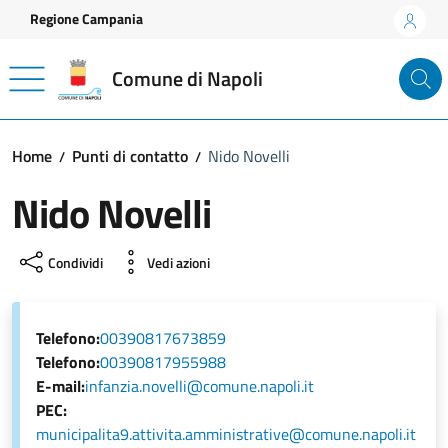
Vai ai contenuti
Vai al footer
Regione Campania
Comune di Napoli
Home
Punti di contatto
Nido Novelli
Nido Novelli
Condividi
Vedi azioni
Telefono:
00390817673859
Telefono:
00390817955988
E-mail:
infanzia.novelli@comune.napoli.it
PEC:
municipalita9.attivita.amministrative@comune.napoli.it