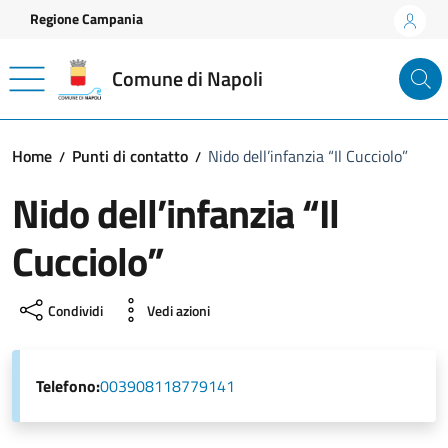
Vai ai contenuti
Vai al footer
Regione Campania
Comune di Napoli
Home
Punti di contatto
Nido dell’infanzia “Il Cucciolo”
Nido dell’infanzia “Il
Cucciolo”
Condividi
Vedi azioni
Telefono:
003908118779141