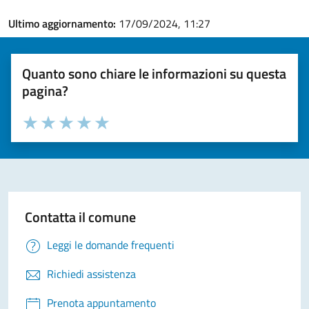
Ultimo aggiornamento:
17/09/2024, 11:27
Quanto sono chiare le informazioni su questa
pagina?
Valuta la chiarezza delle informazioni (da 1 a 5 stelle)
Seleziona il numero di stelle per valutare la chiarezza delle i
Valuta 1 stelle su 5
Valuta 2 stelle su 5
Valuta 3 stelle su 5
Valuta 4 stelle su 5
Valuta 5 stelle su 5
Contatta il comune
Leggi le domande frequenti
Richiedi assistenza
Prenota appuntamento