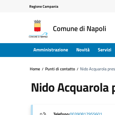
Vai ai contenuti
Vai al footer
Regione Campania
Comune di Napoli
Amministrazione
Novità
Servizi
Home
Punti di contatto
Nido Acquarola pres
Nido Acquarola p
Telefono:
00390817955601