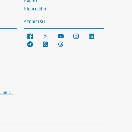
Eventi
Elenco libri
SEGUICI SU
Facebook
X
YouTube
Instagram
LinkedIn
Telegram
WhatsApp
Threads
ibilità