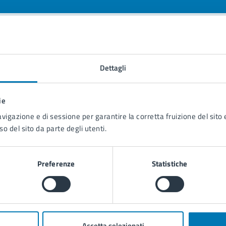
tatta il comune
Dettagli
Leggi le domande frequenti
Richiedi assistenza
ie
avigazione e di sessione per garantire la corretta fruizione del sito e
Prenota appuntamento
so del sito da parte degli utenti.
blemi in città
Preferenze
Statistiche
Segnala disservizio
Accetta selezionati