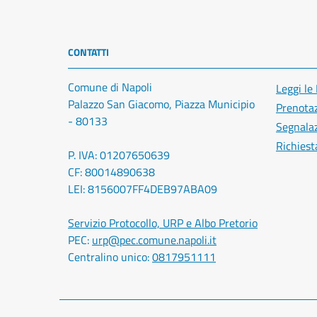
CONTATTI
Comune di Napoli
Leggi le
Palazzo San Giacomo, Piazza Municipio
Prenota
- 80133
Segnalaz
Richiest
P. IVA: 01207650639
CF: 80014890638
LEI: 8156007FF4DEB97ABA09
Servizio Protocollo, URP e Albo Pretorio
PEC:
urp@pec.comune.napoli.it
Centralino unico:
0817951111