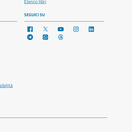
Elenco libri
SEGUICI SU
Facebook
X
YouTube
Instagram
LinkedIn
Telegram
WhatsApp
Threads
ibilità