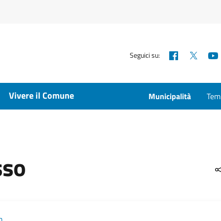
Facebook
X
Seguici su:
Vivere il Comune
Municipalità
Temp
sso
m