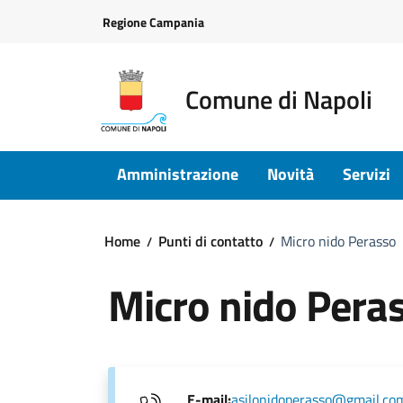
Vai ai contenuti
Vai al footer
Regione Campania
Comune di Napoli
Amministrazione
Novità
Servizi
Home
Punti di contatto
Micro nido Perasso
Micro nido Pera
E-mail:
asilonidoperasso@gmail.co