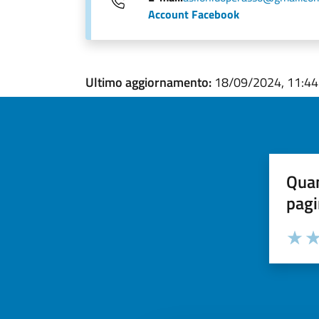
Account Facebook
Ultimo aggiornamento:
18/09/2024, 11:44
Quan
pagi
Valuta la
Selezi
Valuta 
Val