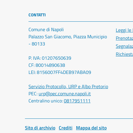
CONTATTI
Comune di Napoli
Leggi le
Palazzo San Giacomo, Piazza Municipio
Prenota
- 80133
Segnalaz
Richiest
P. IVA: 01207650639
CF: 80014890638
LEI: 8156007FF4DEB97ABA09
Servizio Protocollo, URP e Albo Pretorio
PEC:
urp@pec.comune.napoli.it
Centralino unico:
0817951111
Sito di archivio
Crediti
Mappa del sito