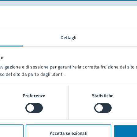
tatta il comune
Dettagli
Leggi le domande frequenti
Richiedi assistenza
ie
Prenota appuntamento
avigazione e di sessione per garantire la corretta fruizione del sito e
so del sito da parte degli utenti.
blemi in città
Segnala disservizio
Preferenze
Statistiche
Accetta selezionati