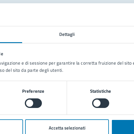
tatta il comune
Dettagli
Leggi le domande frequenti
Richiedi assistenza
ie
Prenota appuntamento
avigazione e di sessione per garantire la corretta fruizione del sito e
so del sito da parte degli utenti.
blemi in città
Segnala disservizio
Preferenze
Statistiche
Accetta selezionati
poli