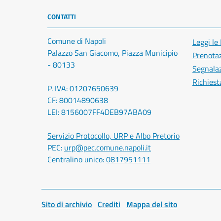
CONTATTI
Comune di Napoli
Leggi le
Palazzo San Giacomo, Piazza Municipio
Prenota
- 80133
Segnalaz
Richiest
P. IVA: 01207650639
CF: 80014890638
LEI: 8156007FF4DEB97ABA09
Servizio Protocollo, URP e Albo Pretorio
PEC:
urp@pec.comune.napoli.it
Centralino unico:
0817951111
Sito di archivio
Crediti
Mappa del sito