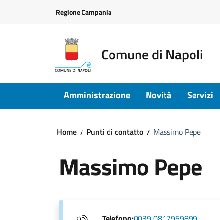
Vai ai contenuti
Vai al footer
Regione Campania
Comune di Napoli
Amministrazione
Novità
Servizi
Home
Punti di contatto
Massimo Pepe
Massimo Pepe
Telefono:
0039 0817959899