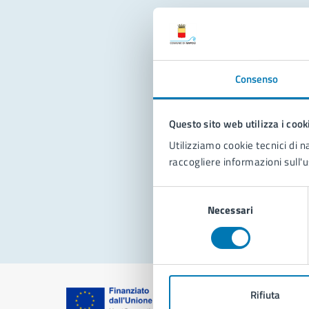
Con
Consenso
Questo sito web utilizza i cook
Utilizziamo cookie tecnici di n
raccogliere informazioni sull'u
Pro
Selezione
Necessari
del
consenso
Rifiuta
Comune di Na