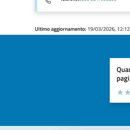
Ultimo aggiornamento:
19/03/2026, 12:12
Quan
pagi
Valuta la
Selezi
Valuta 
Val