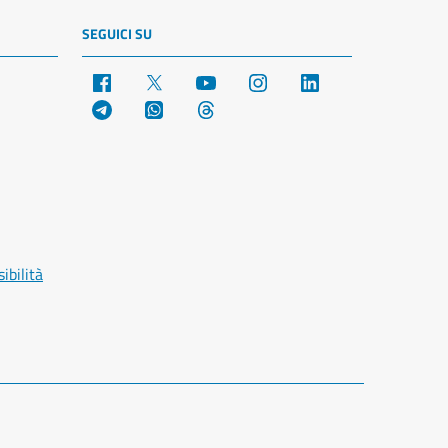
SEGUICI SU
Facebook
X
YouTube
Instagram
LinkedIn
Telegram
WhatsApp
Threads
ibilità