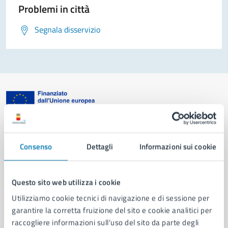
Problemi in città
Segnala disservizio
Comune di Napoli
Consenso
Dettagli
Informazioni sui cookie
AMMINISTRAZIONE
Aree amministrative
Questo sito web utilizza i cookie
Organi di governo
Utilizziamo cookie tecnici di navigazione e di sessione per
Municipalità
garantire la corretta fruizione del sito e cookie analitici per
Uffici
raccogliere informazioni sull'uso del sito da parte degli
Enti e fondazioni