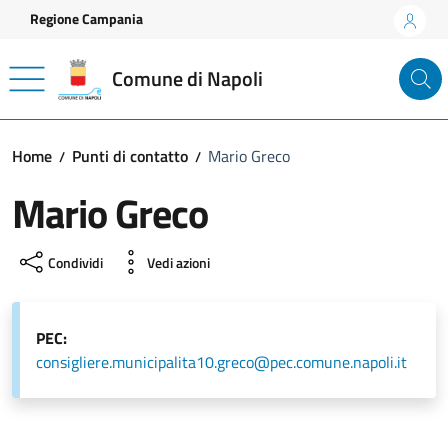
Vai ai contenuti
Vai al footer
Regione Campania
Comune di Napoli
Home
Punti di contatto
Mario Greco
Mario Greco
Condividi
Vedi azioni
PEC:
consigliere.municipalita10.greco@pec.comune.napoli.it