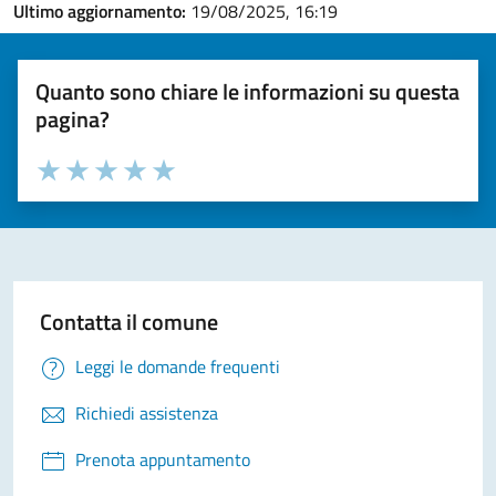
Ultimo aggiornamento:
19/08/2025, 16:19
Quanto sono chiare le informazioni su questa
pagina?
Valuta la chiarezza delle informazioni (da 1 a 5 stelle)
Seleziona il numero di stelle per valutare la chiarezza delle i
Valuta 1 stelle su 5
Valuta 2 stelle su 5
Valuta 3 stelle su 5
Valuta 4 stelle su 5
Valuta 5 stelle su 5
Contatta il comune
Leggi le domande frequenti
Richiedi assistenza
Prenota appuntamento