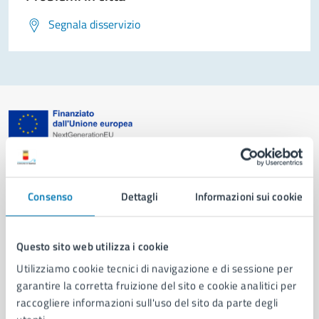
Segnala disservizio
Comune di Napoli
Consenso
Dettagli
Informazioni sui cookie
AMMINISTRAZIONE
Aree amministrative
Organi di governo
Questo sito web utilizza i cookie
Municipalità
Utilizziamo cookie tecnici di navigazione e di sessione per
Uffici
garantire la corretta fruizione del sito e cookie analitici per
Enti e fondazioni
raccogliere informazioni sull'uso del sito da parte degli
Politici