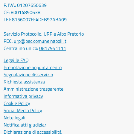
P. IVA: 01207650639
CF: 80014890638
LEI: 8156007FF4DEB97ABA09
Servizio Protocollo, URP e Albo Pretorio
PEC:
urp@pec.comune.napoli.it
Centralino unico:
0817951111
Leggi le FAQ
Prenotazione appuntamento
Segnalazione disservizio
Richiesta assistenza
Amministrazione trasparente
Informativa privacy
Cookie Policy
Social Media Policy
Note legali
Notifica atti giudiziari
Dichiarazione di accessibilità