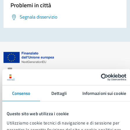
Problemi in città
Segnala disservizio
Comune di Napoli
AMMINISTRAZIONE
Consenso
Dettagli
Informazioni sui cookie
Aree amministrative
Organi di governo
Questo sito web utilizza i cookie
Municipalità
Uffici
Utilizziamo cookie tecnici di navigazione e di sessione per
Enti e fondazioni
garantire la corretta fruizione del sito e cookie analitici per