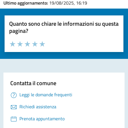
Ultimo aggiornamento:
19/08/2025, 16:19
Quanto sono chiare le informazioni su questa
pagina?
Valuta la chiarezza delle informazioni (da 1 a 5 stelle)
Seleziona il numero di stelle per valutare la chiarezza delle i
Valuta 1 stelle su 5
Valuta 2 stelle su 5
Valuta 3 stelle su 5
Valuta 4 stelle su 5
Valuta 5 stelle su 5
Contatta il comune
Leggi le domande frequenti
Richiedi assistenza
Prenota appuntamento