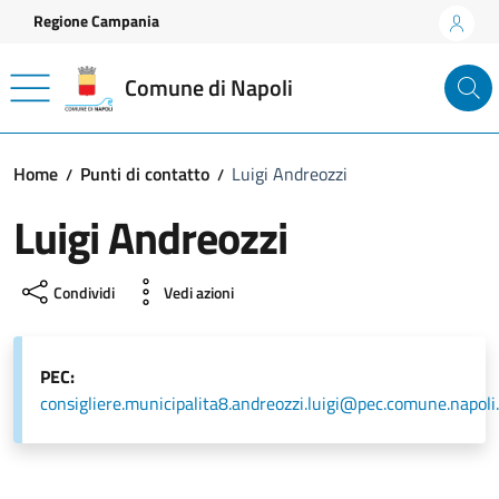
Vai ai contenuti
Vai al footer
Regione Campania
Comune di Napoli
Home
Punti di contatto
Luigi Andreozzi
Luigi Andreozzi
Condividi
Vedi azioni
PEC:
consigliere.municipalita8.andreozzi.luigi@pec.comune.napoli.