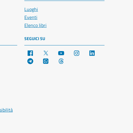
Luoghi
Eventi
Elenco libri
SEGUICI SU
Facebook
X
YouTube
Instagram
LinkedIn
Telegram
WhatsApp
Threads
ibilità