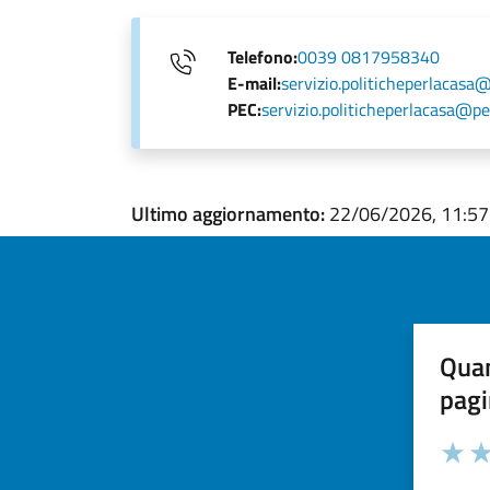
Telefono:
0039 0817958340
E-mail:
servizio.politicheperlacasa
PEC:
servizio.politicheperlacasa@pe
Ultimo aggiornamento:
22/06/2026, 11:57
Quan
pagi
Valuta la
Selezi
Valuta 
Val