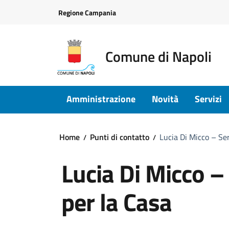
Vai ai contenuti
Vai al footer
Regione Campania
Comune di Napoli
Amministrazione
Novità
Servizi
Home
Punti di contatto
Lucia Di Micco – Ser
Lucia Di Micco – 
per la Casa