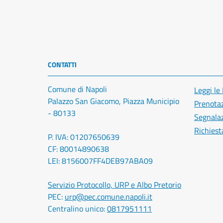
CONTATTI
Comune di Napoli
Leggi le
Palazzo San Giacomo, Piazza Municipio
Prenota
- 80133
Segnalaz
Richiest
P. IVA: 01207650639
CF: 80014890638
LEI: 8156007FF4DEB97ABA09
Servizio Protocollo, URP e Albo Pretorio
PEC:
urp@pec.comune.napoli.it
Centralino unico:
0817951111