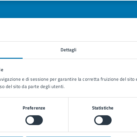
tatta il comune
Dettagli
Leggi le domande frequenti
ie
Richiedi assistenza
avigazione e di sessione per garantire la corretta fruizione del sito e
so del sito da parte degli utenti.
Prenota appuntamento
blemi in città
Preferenze
Statistiche
Segnala disservizio