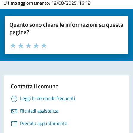
Ultimo aggiornamento:
19/08/2025, 16:18
Quanto sono chiare le informazioni su questa
pagina?
Valuta la chiarezza delle informazioni (da 1 a 5 stelle)
Seleziona il numero di stelle per valutare la chiarezza delle i
Valuta 1 stelle su 5
Valuta 2 stelle su 5
Valuta 3 stelle su 5
Valuta 4 stelle su 5
Valuta 5 stelle su 5
Contatta il comune
Leggi le domande frequenti
Richiedi assistenza
Prenota appuntamento