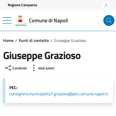
Vai ai contenuti
Vai al footer
Regione Campania
Comune di Napoli
Home
Punti di contatto
Giuseppe Grazioso
Giuseppe Grazioso
Condividi
Vedi azioni
PEC:
consigliere.municipalita7.grazioso@pec.comune.napoli.it