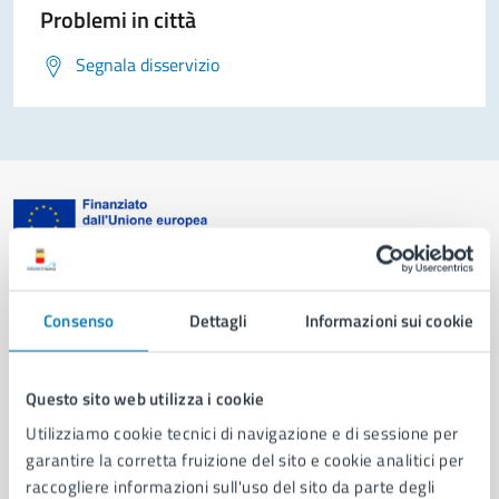
Problemi in città
Segnala disservizio
Comune di Napoli
Consenso
Dettagli
Informazioni sui cookie
AMMINISTRAZIONE
Aree amministrative
Questo sito web utilizza i cookie
Organi di governo
Utilizziamo cookie tecnici di navigazione e di sessione per
Municipalità
garantire la corretta fruizione del sito e cookie analitici per
Uffici
raccogliere informazioni sull'uso del sito da parte degli
Enti e fondazioni