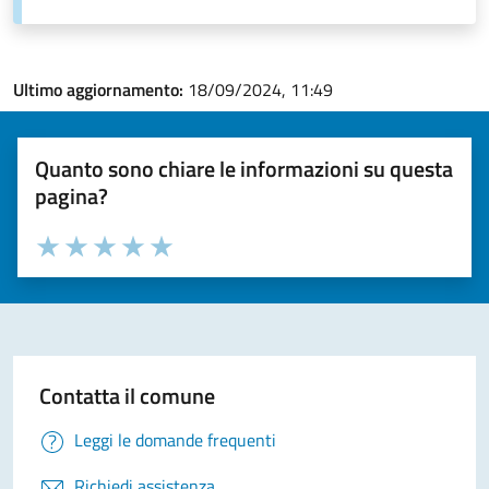
Ultimo aggiornamento:
18/09/2024, 11:49
Quanto sono chiare le informazioni su questa
pagina?
Valuta la chiarezza delle informazioni (da 1 a 5 stelle)
Seleziona il numero di stelle per valutare la chiarezza delle i
Valuta 1 stelle su 5
Valuta 2 stelle su 5
Valuta 3 stelle su 5
Valuta 4 stelle su 5
Valuta 5 stelle su 5
Contatta il comune
Leggi le domande frequenti
Richiedi assistenza