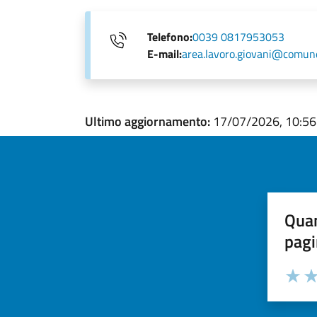
Telefono:
0039 0817953053
E-mail:
area.lavoro.giovani@comune.
Ultimo aggiornamento:
17/07/2026, 10:56
Quan
pagi
Valuta la
Selezi
Valuta 
Val