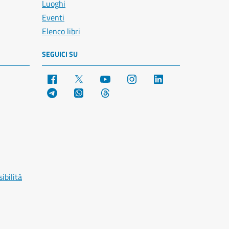
Luoghi
Eventi
Elenco libri
SEGUICI SU
Facebook
X
YouTube
Instagram
LinkedIn
Telegram
WhatsApp
Threads
ibilità