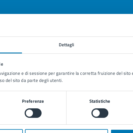
tatta il comune
Dettagli
Leggi le domande frequenti
ie
Richiedi assistenza
avigazione e di sessione per garantire la corretta fruizione del sito e
so del sito da parte degli utenti.
Prenota appuntamento
blemi in città
Preferenze
Statistiche
Segnala disservizio