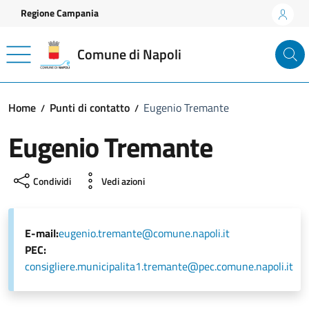
Vai ai contenuti
Vai al footer
Regione Campania
Comune di Napoli
Home
Punti di contatto
Eugenio Tremante
Eugenio Tremante
Condividi
Vedi azioni
E-mail:
eugenio.tremante@comune.napoli.it
PEC:
consigliere.municipalita1.tremante@pec.comune.napoli.it