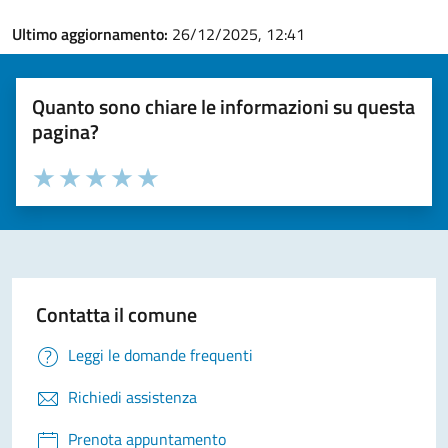
Ultimo aggiornamento:
26/12/2025, 12:41
Quanto sono chiare le informazioni su questa
pagina?
Valuta la chiarezza delle informazioni (da 1 a 5 stelle)
Seleziona il numero di stelle per valutare la chiarezza delle i
Valuta 1 stelle su 5
Valuta 2 stelle su 5
Valuta 3 stelle su 5
Valuta 4 stelle su 5
Valuta 5 stelle su 5
Contatta il comune
Leggi le domande frequenti
Richiedi assistenza
Prenota appuntamento