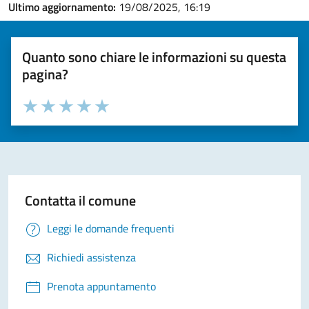
Ultimo aggiornamento:
19/08/2025, 16:19
Quanto sono chiare le informazioni su questa
pagina?
Valuta la chiarezza delle informazioni (da 1 a 5 stelle)
Seleziona il numero di stelle per valutare la chiarezza delle i
Valuta 1 stelle su 5
Valuta 2 stelle su 5
Valuta 3 stelle su 5
Valuta 4 stelle su 5
Valuta 5 stelle su 5
Contatta il comune
Leggi le domande frequenti
Richiedi assistenza
Prenota appuntamento