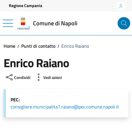
Vai ai contenuti
Vai al footer
Regione Campania
Comune di Napoli
Home
Punti di contatto
Enrico Raiano
Enrico Raiano
Condividi
Vedi azioni
PEC:
consigliere.municipalita7.raiano@pec.comune.napoli.it