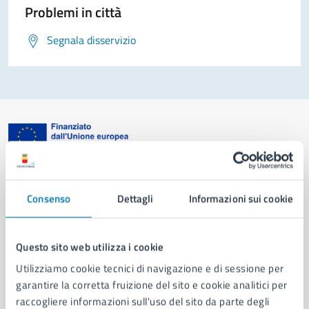
Problemi in città
Segnala disservizio
Comune di Napoli
Consenso
Dettagli
Informazioni sui cookie
AMMINISTRAZIONE
Aree amministrative
Questo sito web utilizza i cookie
Organi di governo
Utilizziamo cookie tecnici di navigazione e di sessione per
Municipalità
garantire la corretta fruizione del sito e cookie analitici per
Uffici
raccogliere informazioni sull'uso del sito da parte degli
Enti e fondazioni