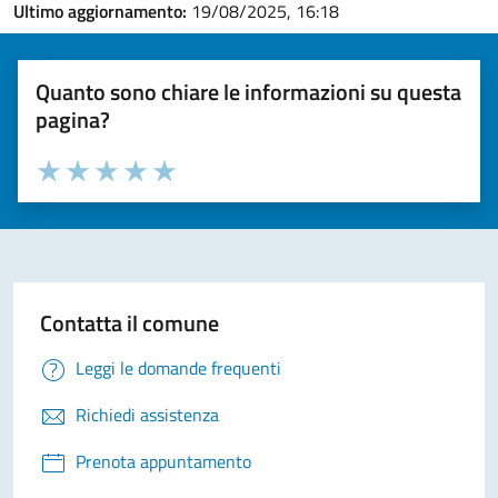
Ultimo aggiornamento:
19/08/2025, 16:18
Quanto sono chiare le informazioni su questa
pagina?
Valuta la chiarezza delle informazioni (da 1 a 5 stelle)
Seleziona il numero di stelle per valutare la chiarezza delle i
Valuta 1 stelle su 5
Valuta 2 stelle su 5
Valuta 3 stelle su 5
Valuta 4 stelle su 5
Valuta 5 stelle su 5
Contatta il comune
Leggi le domande frequenti
Richiedi assistenza
Prenota appuntamento