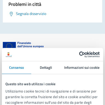
Problemi in città
Segnala disservizio
Comune di Napoli
Consenso
Dettagli
Informazioni sui cookie
AMMINISTRAZIONE
Aree amministrative
Questo sito web utilizza i cookie
Organi di governo
Utilizziamo cookie tecnici di navigazione e di sessione per
Municipalità
garantire la corretta fruizione del sito e cookie analitici per
Uffici
raccogliere informazioni sull'uso del sito da parte degli
Enti e fondazioni