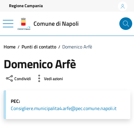
Vai ai contenuti
Vai al footer
Regione Campania
Comune di Napoli
Home
Punti di contatto
Domenico Arfè
Domenico Arfè
Condividi
Vedi azioni
PEC:
Consigliere.municipalita4.arfe@pec.comune.napoli.it