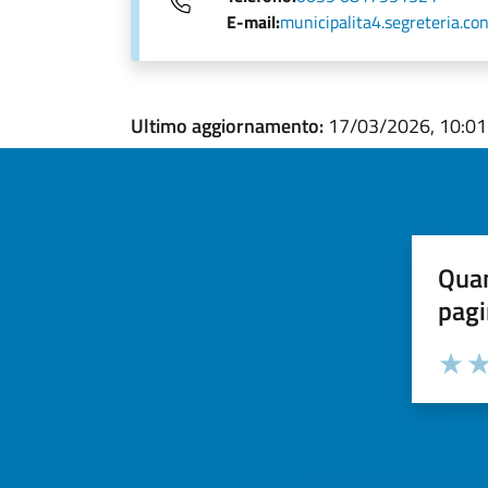
E-mail:
municipalita4.segreteria.co
Ultimo aggiornamento:
17/03/2026, 10:01
Quan
pagi
Valuta la
Selezi
Valuta 
Val