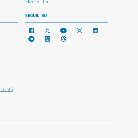
Elenco libri
SEGUICI SU
Facebook
X
YouTube
Instagram
LinkedIn
Telegram
WhatsApp
Threads
ibilità