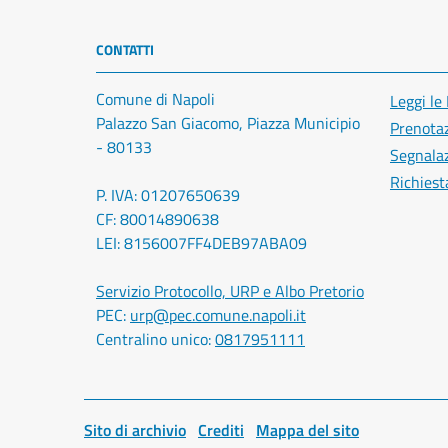
CONTATTI
Comune di Napoli
Leggi le
Palazzo San Giacomo, Piazza Municipio
Prenota
- 80133
Segnalaz
Richiest
P. IVA: 01207650639
CF: 80014890638
LEI: 8156007FF4DEB97ABA09
Servizio Protocollo, URP e Albo Pretorio
PEC:
urp@pec.comune.napoli.it
Centralino unico:
0817951111
Sito di archivio
Crediti
Mappa del sito