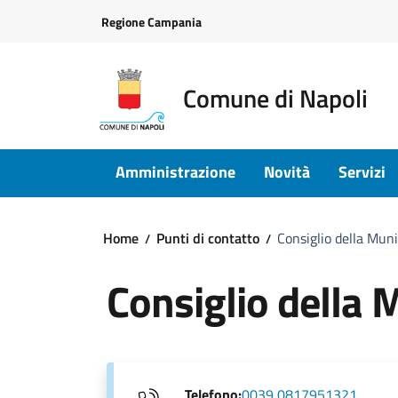
Vai ai contenuti
Vai al footer
Regione Campania
Comune di Napoli
Amministrazione
Novità
Servizi
Home
Punti di contatto
Consiglio della Muni
Consiglio della 
Telefono:
0039 0817951321