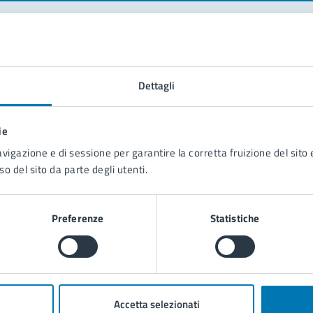
tatta il comune
Dettagli
Leggi le domande frequenti
Richiedi assistenza
ie
Prenota appuntamento
avigazione e di sessione per garantire la corretta fruizione del sito e
so del sito da parte degli utenti.
blemi in città
Segnala disservizio
Preferenze
Statistiche
Accetta selezionati