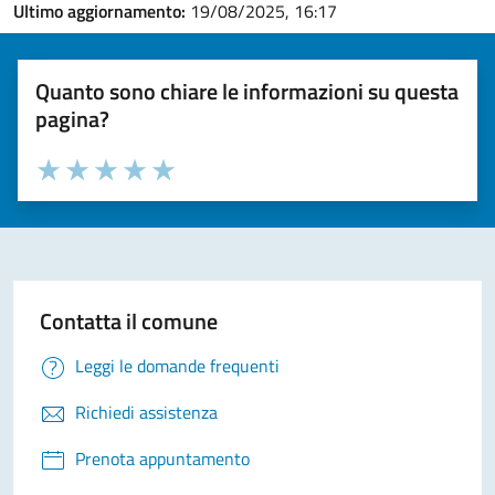
Ultimo aggiornamento:
19/08/2025, 16:17
Quanto sono chiare le informazioni su questa
pagina?
Valuta la chiarezza delle informazioni (da 1 a 5 stelle)
Seleziona il numero di stelle per valutare la chiarezza delle i
Valuta 1 stelle su 5
Valuta 2 stelle su 5
Valuta 3 stelle su 5
Valuta 4 stelle su 5
Valuta 5 stelle su 5
Contatta il comune
Leggi le domande frequenti
Richiedi assistenza
Prenota appuntamento