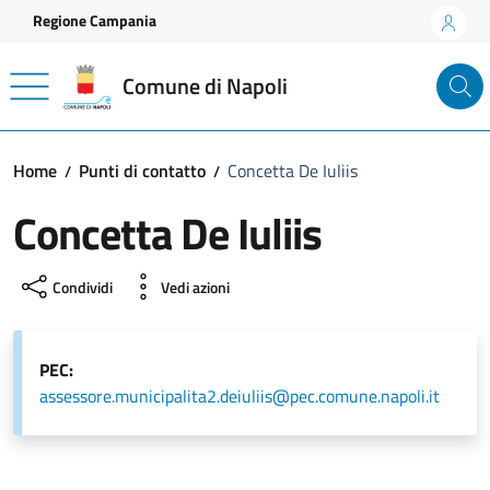
Vai ai contenuti
Vai al footer
Regione Campania
Comune di Napoli
Home
Punti di contatto
Concetta De Iuliis
Concetta De Iuliis
Condividi
Vedi azioni
PEC:
assessore.municipalita2.deiuliis@pec.comune.napoli.it