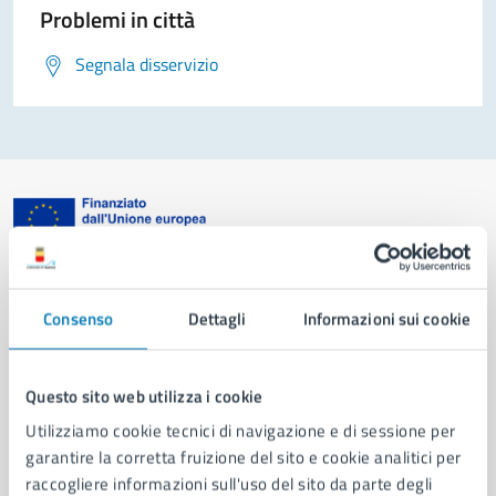
Problemi in città
Segnala disservizio
Comune di Napoli
Consenso
Dettagli
Informazioni sui cookie
AMMINISTRAZIONE
Aree amministrative
Questo sito web utilizza i cookie
Organi di governo
Utilizziamo cookie tecnici di navigazione e di sessione per
Municipalità
garantire la corretta fruizione del sito e cookie analitici per
Uffici
raccogliere informazioni sull'uso del sito da parte degli
Enti e fondazioni