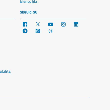
Elenco libri
SEGUICI SU
Facebook
X
YouTube
Instagram
LinkedIn
Telegram
WhatsApp
Threads
ibilità