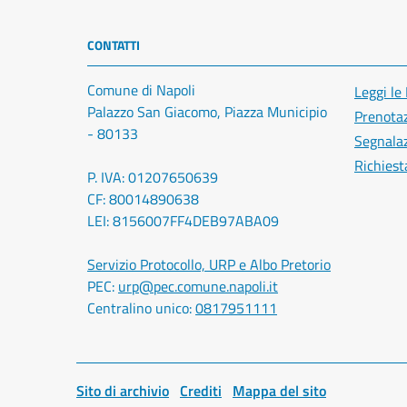
CONTATTI
Comune di Napoli
Leggi le
Palazzo San Giacomo, Piazza Municipio
Prenota
- 80133
Segnalaz
Richiest
P. IVA: 01207650639
CF: 80014890638
LEI: 8156007FF4DEB97ABA09
Servizio Protocollo, URP e Albo Pretorio
PEC:
urp@pec.comune.napoli.it
Centralino unico:
0817951111
Sito di archivio
Crediti
Mappa del sito