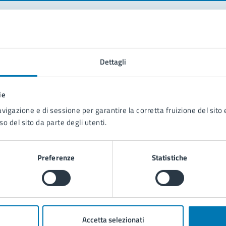
tatta il comune
Dettagli
Leggi le domande frequenti
Richiedi assistenza
ie
Prenota appuntamento
avigazione e di sessione per garantire la corretta fruizione del sito e
so del sito da parte degli utenti.
blemi in città
Segnala disservizio
Preferenze
Statistiche
Accetta selezionati