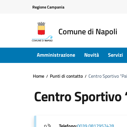
Vai ai contenuti
Vai al footer
Regione Campania
Comune di Napoli
Amministrazione
Novità
Servizi
Home
Punti di contatto
Centro Sportivo “Pa
Centro Sportivo
Telefono:
0039 0817957428