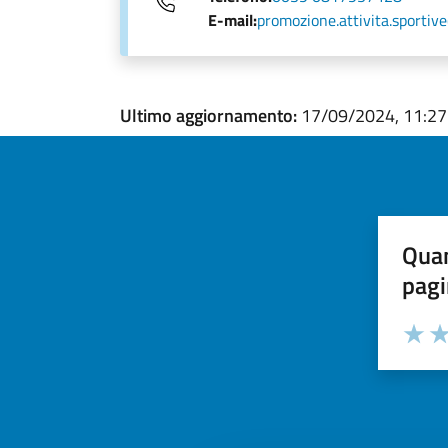
E-mail:
promozione.attivita.sportiv
Ultimo aggiornamento:
17/09/2024, 11:27
Quan
pagi
Valuta la
Selezi
Valuta 
Val