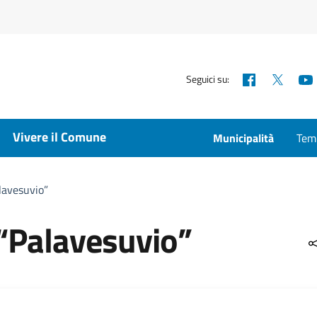
Facebook
X
Seguici su:
Vivere il Comune
Municipalità
Temp
lavesuvio”
 “Palavesuvio”