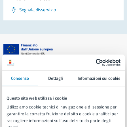
Segnala disservizio
Comune di Napoli
Consenso
Dettagli
Informazioni sui cookie
AMMINISTRAZIONE
Aree amministrative
Organi di governo
Questo sito web utilizza i cookie
Municipalità
Utilizziamo cookie tecnici di navigazione e di sessione per
Uffici
garantire la corretta fruizione del sito e cookie analitici per
Enti e fondazioni
raccogliere informazioni sull'uso del sito da parte degli
Politici