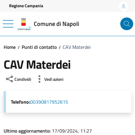
Vai ai contenuti
Vai al footer
Regione Campania
Comune di Napoli
Home
Punti di contatto
CAV Materdei
CAV Materdei
Condividi
Vedi azioni
Telefono:
00390817952615
Ultimo aggiornamento:
17/09/2024, 11:27