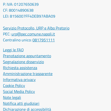
P. IVA: 01207650639
CF: 80014890638
LEI: 8156007FF4DEB97ABA09
Servizio Protocollo, URP e Albo Pretorio
PEC:
urp@pec.comune.napoli.it
Centralino unico:
0817951111
Leggi le FAQ
Prenotazione appuntamento
Segnalazione disservizio
Richiesta assistenza
Amministrazione trasparente
Informativa privacy
Cookie Policy
Social Media Policy
Note legali
Notifica atti giudiziari
Dichiarazione di accessibilità