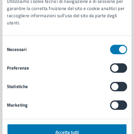
Utilizziamo cookie tecnici di navigazione e di sessione per
Aree amministrative
garantire la corretta fruizione del sito e cookie analitici per
Organi di governo
raccogliere informazioni sull'uso del sito da parte degli
Municipalità
utenti.
Uffici
Enti e fondazioni
Politici
Selezione
Necessari
Personale amministrativo
del
Documenti e dati
consenso
Intranet, posta aziendale e protocollo
Preferenze
CATEGORIE DI SERVIZIO
Statistiche
Ambiente
Anagrafe e stato civile
Marketing
Autorizzazioni
Cultura e tempo libero
Documenti e certificati
Educazione e formazione
Accetta tutti