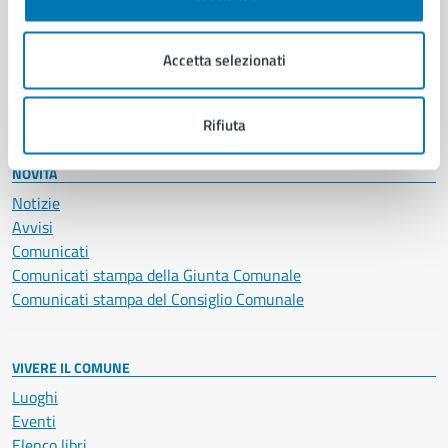
Giustizia e sicurezza pubblica
Imprese e commercio
Salute, benessere e assistenza
Accetta selezionati
Servizi Cimiteriali
Vita lavorativa
Rifiuta
NOVITÀ
Notizie
Avvisi
Comunicati
Comunicati stampa della Giunta Comunale
Comunicati stampa del Consiglio Comunale
VIVERE IL COMUNE
Luoghi
Eventi
Elenco libri