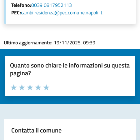
Telefono:
0039 0817952113
PEC:
cambi.residenza@pec.comune.napoli.it
Ultimo aggiornamento:
19/11/2025, 09:39
Quanto sono chiare le informazioni su questa
pagina?
Valuta la chiarezza delle informazioni (da 1 a 5 stelle)
Seleziona il numero di stelle per valutare la chiarezza delle i
Valuta 1 stelle su 5
Valuta 2 stelle su 5
Valuta 3 stelle su 5
Valuta 4 stelle su 5
Valuta 5 stelle su 5
Contatta il comune