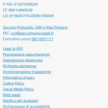
P. IVA: 01207650639
CF: 80014890638
LEI: 8156007FF4DEB97ABA09
Servizio Protocollo, URP e Albo Pretorio
PEC:
urp@pec.comune.napoli.it
Centralino unico:
0817951111
Leggi le FAQ
Prenotazione appuntamento
Segnalazione disservizio
Richiesta assistenza
Amministrazione trasparente
Informativa privacy
Cookie Policy
Social Media Policy
Note legali
Notifica atti giudiziari
Dichiarazione di accessibilità