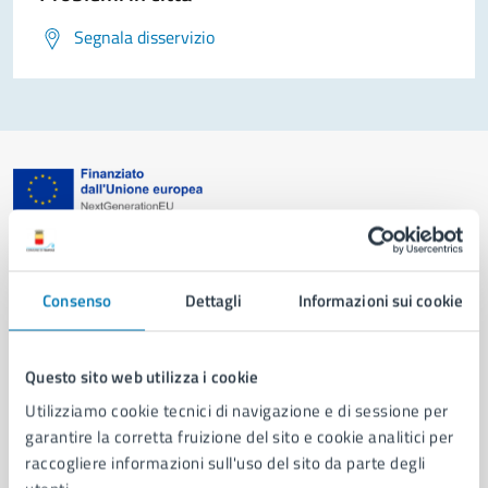
Segnala disservizio
Comune di Napoli
Consenso
Dettagli
Informazioni sui cookie
AMMINISTRAZIONE
Aree amministrative
Organi di governo
Questo sito web utilizza i cookie
Municipalità
Utilizziamo cookie tecnici di navigazione e di sessione per
Uffici
garantire la corretta fruizione del sito e cookie analitici per
Enti e fondazioni
raccogliere informazioni sull'uso del sito da parte degli
Politici