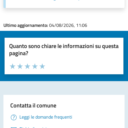
Ultimo aggiornamento:
04/08/2026, 11:06
Quanto sono chiare le informazioni su questa
pagina?
Valuta la chiarezza delle informazioni (da 1 a 5 stelle)
Seleziona il numero di stelle per valutare la chiarezza delle i
Valuta 1 stelle su 5
Valuta 2 stelle su 5
Valuta 3 stelle su 5
Valuta 4 stelle su 5
Valuta 5 stelle su 5
Contatta il comune
Leggi le domande frequenti