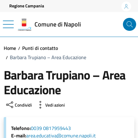
Vai ai contenuti
Vai al footer
Regione Campania
Comune di Napoli
Home
Punti di contatto
Barbara Trupiano – Area Educazione
Barbara Trupiano – Area
Educazione
Condividi
Vedi azioni
Telefono:
0039 0817959443
E-mail:
area.educativa@comune.napoli.it