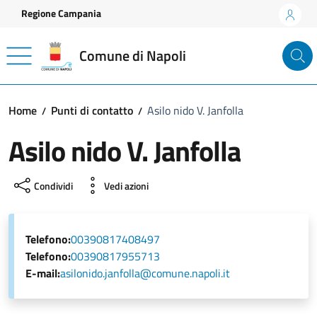
Vai ai contenuti
Vai al footer
Regione Campania
Comune di Napoli
Home
Punti di contatto
Asilo nido V. Janfolla
Asilo nido V. Janfolla
Condividi
Vedi azioni
Telefono:
00390817408497
Telefono:
00390817955713
E-mail:
asilonido.janfolla@comune.napoli.it