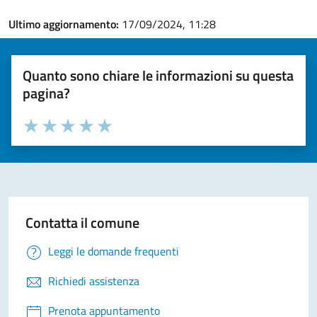
Ultimo aggiornamento:
17/09/2024, 11:28
Quanto sono chiare le informazioni su questa
pagina?
Valuta la chiarezza delle informazioni (da 1 a 5 stelle)
Seleziona il numero di stelle per valutare la chiarezza delle i
Valuta 1 stelle su 5
Valuta 2 stelle su 5
Valuta 3 stelle su 5
Valuta 4 stelle su 5
Valuta 5 stelle su 5
Contatta il comune
Leggi le domande frequenti
Richiedi assistenza
Prenota appuntamento